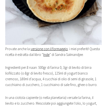
Provate anche la
versione con il formaggio
: i miei preferiti! Questa
ricetta è estratta dal libro “
Inde
” di Sandra Salmandjee.
Ingredienti per 8 naan: 500gr di farina 0, 3gr di lievito di birra
liofilizzato (o 8gr di lievito fresco), 125ml di yogurt bianco
cremoso, 180ml d’acqua, 4 cucchiai di olio di semi di girasole, 1
cucchiaino di zucchero, 1 cucchiaino di sale fino, ghee o burro.
In una ciotola capiente (o nella planetaria) versate la farina, il
lievito e lo zucchero. Mescolate poi aggiungete l’olio, lo yogurt,