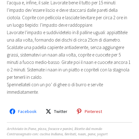
l’acqua e, infine, il sale. Lavorate bene il tutto per 15 minuti:
l’impasto dev’essere liscio e deve staccarsi dalle pareti della
ciotola. Coprite con pellicola e lasciate lievitare per circa 2 ore in
un luogo tiepido: l’impasto deve raddoppiare.
Lavorate l’impasto e suddividetelo in 8 palline uguali: appiattitele
una alla volta, formando dei dischi di circa 25cm di diametro.
Scaldate una padella capiente antiaderente, senza aggiungere
grassi, sistematevi un naan alla volta, coprite e cuocete per 5
minuti a fuoco medio-basso. Girate poi il naan e cuocete ancora 1
o 2 minuti. Sistemate i naan in un piatto e copriteli con la stagnola
per tenerli in caldo.
Spennellateli con un po’ di ghee o di burro e servite
immediatamente.
Facebook
Twitter
Pinterest
Archiviato in:
Pane, pizza, focacce e panini
,
Ricette dal mondo
Contrassegnato con:
cucina indiana
,
lievitati
,
naan
,
pane
,
yogurt