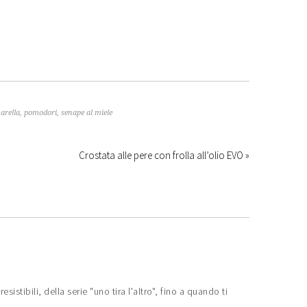
arella
,
pomodori
,
senape al miele
Crostata alle pere con frolla all’olio EVO »
o irresistibili, della serie "uno tira l'altro", fino a quando ti