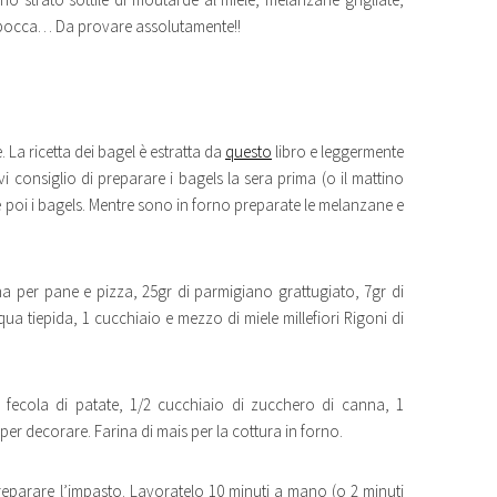
n bocca… Da provare assolutamente!!
 La ricetta dei bagel è estratta da
questo
libro e leggermente
 consiglio di preparare i bagels la sera prima (o il mattino
 e poi i bagels. Mentre sono in forno preparate le melanzane e
ina per pane e pizza, 25gr di parmigiano grattugiato, 7gr di
acqua tiepida, 1 cucchiaio e mezzo di miele millefiori Rigoni di
di fecola di patate, 1/2 cucchiaio di zucchero di canna, 1
per decorare. Farina di mais per la cottura in forno.
r preparare l’impasto. Lavoratelo 10 minuti a mano (o 2 minuti