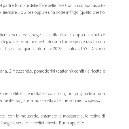
 4 parti e formate delle sfere belle lisce.Con un coppapasta (o
i lievitare 1 o 2 ore oppure una notte in frigo (quello che ho
dienti e versatevi 2 bagel alla volta. Girateli dopo un minuto e
la teglia del forno ricoperta di carta forno spolverizzata con
o e di sesamo, quindi infornate 20-25 minuti a 215°C. Devono
ana, 2 mozzarelle, pomodorini (datterini) confit (la ricetta è
tine sottili e spennellatele con l’olio, poi grigliatele in una
ggermente- Tagliate la mozzarella a fettine non molto spesso.
teli con la moutarde, sistemate la mozzarella, le fettine di
i bagel e servite immediatamente. Buon appetito!