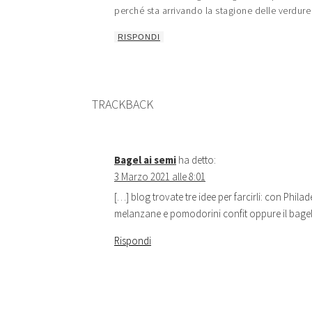
perché sta arrivando la stagione delle verdu
RISPONDI
TRACKBACK
Bagel ai semi
ha detto:
3 Marzo 2021 alle 8:01
[…] blog trovate tre idee per farcirli: con Phi
melanzane e pomodorini confit oppure il bagel
Rispondi