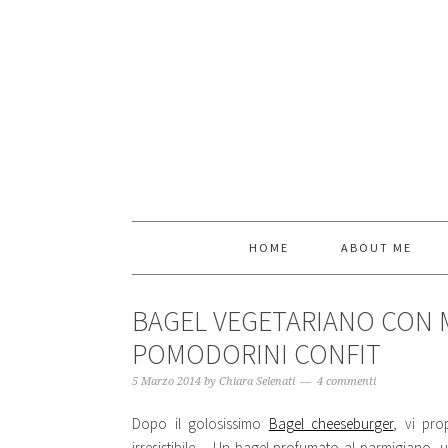
HOME
ABOUT ME
BAGEL VEGETARIANO CON 
POMODORINI CONFIT
5 Marzo 2014
by
Chiara Selenati
4 commenti
Dopo il golosissimo
Bagel cheeseburger
, vi pr
irresistibile… Un bagel profumato al parmigiano, un