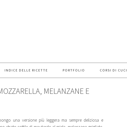
INDICE DELLE RICETTE
PORTFOLIO
CORSI DI CUC
MOZZARELLA, MELANZANE E
opongo una versione più leggera ma sempre deliziosa e
o strato sottile di moutarde al miele, melanzane grigliate,