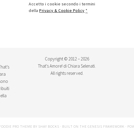
Accetto i cookie secondo i termini
della
Privacy & Cookie Policy
*
Copyright © 2012 – 2026
That’s Amore! di Chiara Selenati.
That’s
All rights reserved.
iara
ssono
ibuiti
ella
FOODIE PRO THEME
BY
SHAY BOCKS
· BUILT ON THE
GENESIS FRAMEWORK
· PO