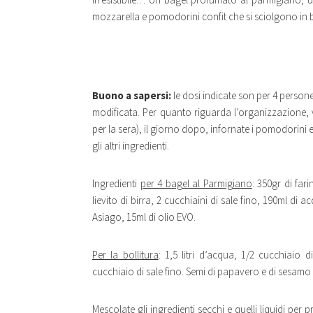
mozzarella e pomodorini confit che si sciolgono i
Buono a sapersi:
le dosi indicate son per 4 persone.
modificata. Per quanto riguarda l’organizzazione, vi
per la sera), il giorno dopo, infornate i pomodorini
gli altri ingredienti.
Ingredienti
per 4 bagel al Parmigiano
: 350gr di far
lievito di birra, 2 cucchiaini di sale fino, 190ml di 
Asiago, 15ml di olio EVO.
Per la bollitura
: 1,5 litri d’acqua, 1/2 cucchiaio 
cucchiaio di sale fino. Semi di papavero e di sesamo 
Mescolate gli ingredienti secchi e quelli liquidi pe