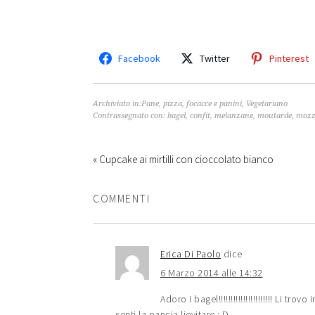
Facebook
Twitter
Pinterest
Archiviato in:
Pane, pizza, focacce e panini
,
Vegetariano
Contrassegnato con:
bagel
,
confit
,
melanzane
,
moutarde
,
mozz
« Cupcake ai mirtilli con cioccolato bianco
COMMENTI
Erica Di Paolo
dice
6 Marzo 2014 alle 14:32
Adoro i bagel!!!!!!!!!!!!!!!!!!!!!! Li trov
senti la pancia lievitare : D