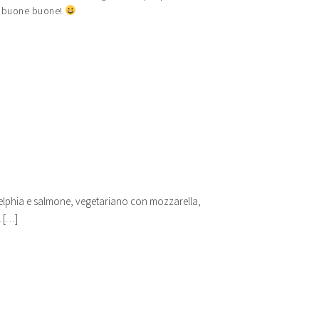
re buone buone!
ladelphia e salmone, vegetariano con mozzarella,
 […]