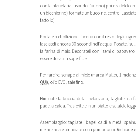
con la planetaria, usando l’uncino) poi dividetelo in
un bicchierino) formate un buco nel centro. Lasciatel
fatto io).
Portate a ebollizione l’acqua con il resto degli ingre
lasciateli ancora 30 secondi nell’acqua. Posateli sul
la farina di mais. Decorateli con i semi di papaver
essere dorati in superficie.
Per farcire: senape al miele (marca Maille), 1 melanz
QUI
), olio EVO, sale fino.
Eliminate la buccia della melanzana, tagliatela a fet
padella calda. Trasferitele in un piatto e salatele le
Assemblaggio: tagliate i bagel caldi a metà, spalma
melanzana e terminate con i pomodorini. Richiudete 