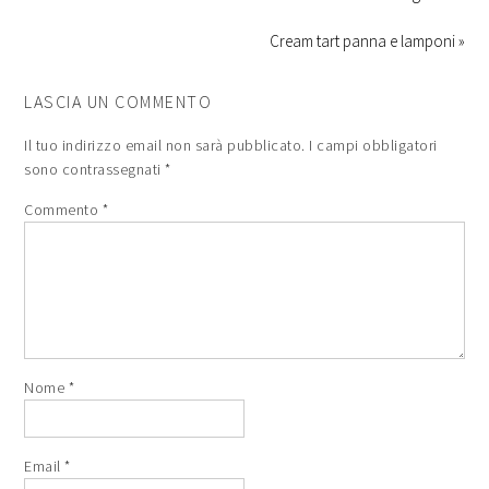
Cream tart panna e lamponi »
LASCIA UN COMMENTO
Il tuo indirizzo email non sarà pubblicato.
I campi obbligatori
sono contrassegnati
*
Commento
*
Nome
*
Email
*