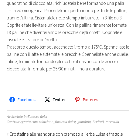
quadratino di cioccolata, richiudetela bene formando una palla
liscia ed omogenea. Procedete in questo modo per tutte le palline,
tranne l’ultima. Sistematele nello stampo imburrato in 3 file da 3.
Coprite e fate lievitare un’oretta. Con la pallina rimanente formate
18 palline che diventeranno le orecchie degli orsetti. Copritele e
lasciatele lievitare un’oretta.
Trascorso questo tempo, accendete il forno a 175°C. Spennellate le
palline con il latte e sistemate le orecchie. Spennellate anche quelle.
Infine, terminate formando gli occhi e il nasino con le gocce di
cioccolata. Infornate per 25/30 minuti, fino a doratura.
Facebook
Twitter
Pinterest
Archiviato in:
Focacce dolci
Contrassegnato con:
colazione
,
focaccia dolce
,
gianduia
,
lievitati
,
merenda
« Crostatine alle mandorle con cremoso all’erba Luisa e fragole