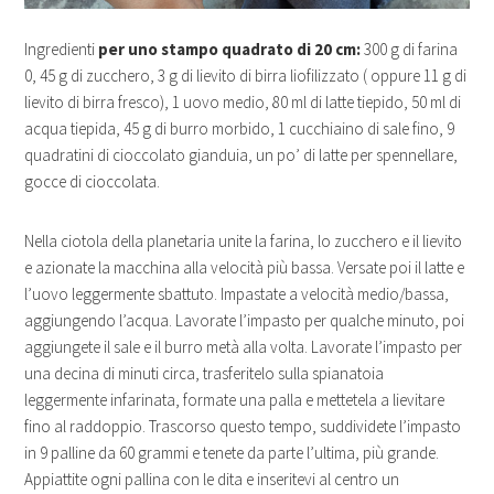
Ingredienti
per uno stampo quadrato di 20 cm:
300 g di farina
0, 45 g di zucchero, 3 g di lievito di birra liofilizzato ( oppure 11 g di
lievito di birra fresco), 1 uovo medio, 80 ml di latte tiepido, 50 ml di
acqua tiepida, 45 g di burro morbido, 1 cucchiaino di sale fino, 9
quadratini di cioccolato gianduia, un po’ di latte per spennellare,
gocce di cioccolata.
Nella ciotola della planetaria unite la farina, lo zucchero e il lievito
e azionate la macchina alla velocità più bassa. Versate poi il latte e
l’uovo leggermente sbattuto. Impastate a velocità medio/bassa,
aggiungendo l’acqua. Lavorate l’impasto per qualche minuto, poi
aggiungete il sale e il burro metà alla volta. Lavorate l’impasto per
una decina di minuti circa, trasferitelo sulla spianatoia
leggermente infarinata, formate una palla e mettetela a lievitare
fino al raddoppio. Trascorso questo tempo, suddividete l’impasto
in 9 palline da 60 grammi e tenete da parte l’ultima, più grande.
Appiattite ogni pallina con le dita e inseritevi al centro un