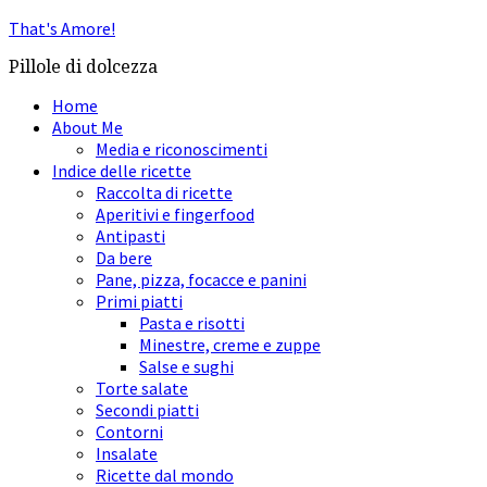
That's Amore!
Pillole di dolcezza
Home
About Me
Media e riconoscimenti
Indice delle ricette
Raccolta di ricette
Aperitivi e fingerfood
Antipasti
Da bere
Pane, pizza, focacce e panini
Primi piatti
Pasta e risotti
Minestre, creme e zuppe
Salse e sughi
Torte salate
Secondi piatti
Contorni
Insalate
Ricette dal mondo