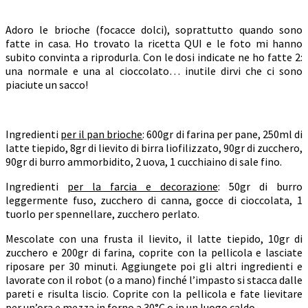
Adoro le brioche (focacce dolci), soprattutto quando sono
fatte in casa. Ho trovato la ricetta QUI e le foto mi hanno
subito convinta a riprodurla. Con le dosi indicate ne ho fatte 2:
una normale e una al cioccolato… inutile dirvi che ci sono
piaciute un sacco!
Ingredienti
per il pan brioche
: 600gr di farina per pane, 250ml di
latte tiepido, 8gr di lievito di birra liofilizzato, 90gr di zucchero,
90gr di burro ammorbidito, 2 uova, 1 cucchiaino di sale fino.
Ingredienti
per la farcia e decorazione
: 50gr di burro
leggermente fuso, zucchero di canna, gocce di cioccolata, 1
tuorlo per spennellare, zucchero perlato.
Mescolate con una frusta il lievito, il latte tiepido, 10gr di
zucchero e 200gr di farina, coprite con la pellicola e lasciate
riposare per 30 minuti. Aggiungete poi gli altri ingredienti e
lavorate con il robot (o a mano) finché l’impasto si stacca dalle
pareti e risulta liscio. Coprite con la pellicola e fate lievitare
per un’ora e mezza in forno a 30°C o in un luogo caldo.