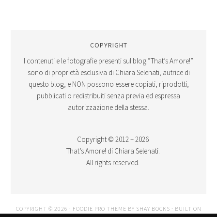
COPYRIGHT
I contenuti e le fotografie presenti sul blog “That’s Amore!”
sono di proprietà esclusiva di Chiara Selenati, autrice di
questo blog, e NON possono essere copiati, riprodotti,
pubblicati o redistribuiti senza previa ed espressa
autorizzazione della stessa.
Copyright © 2012 – 2026
That’s Amore! di Chiara Selenati.
All rights reserved.
COPYRIGHT © 2026 ·
FOODIE PRO THEME
BY
SHAY BOCKS
· BUILT ON