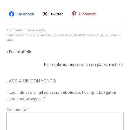
Facebook
Twitter
Pinterest
Archiviato in:
Focacce dolci
Contrassegnato con:
colazione
,
focaccia dolce
,
lievitati
,
merenda
,
pane
,
pane al
latte
« Panini all’olio
Plum cake marmorizzato con glassa rocher »
LASCIA UN COMMENTO
Il tuo indirizzo email non sarà pubblicato.
I campi obbligatori
sono contrassegnati
*
Commento
*