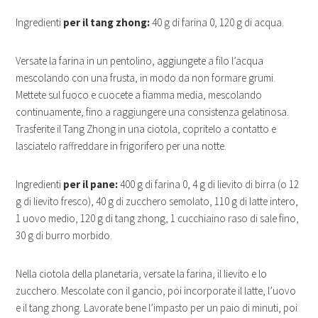
Ingredienti
per il tang zhong:
40 g di farina 0, 120 g di acqua.
Versate la farina in un pentolino, aggiungete a filo l’acqua
mescolando con una frusta, in modo da non formare grumi.
Mettete sul fuoco e cuocete a fiamma media, mescolando
continuamente, fino a raggiungere una consistenza gelatinosa.
Trasferite il Tang Zhong in una ciotola, copritelo a contatto e
lasciatelo raffreddare in frigorifero per una notte.
Ingredienti
per il pane:
400 g di farina 0, 4 g di lievito di birra (o 12
g di lievito fresco), 40 g di zucchero semolato, 110 g di latte intero,
1 uovo medio, 120 g di tang zhong, 1 cucchiaino raso di sale fino,
30 g di burro morbido.
Nella ciotola della planetaria, versate la farina, il lievito e lo
zucchero. Mescolate con il gancio, poi incorporate il latte, l’uovo
e il tang zhong. Lavorate bene l’impasto per un paio di minuti, poi