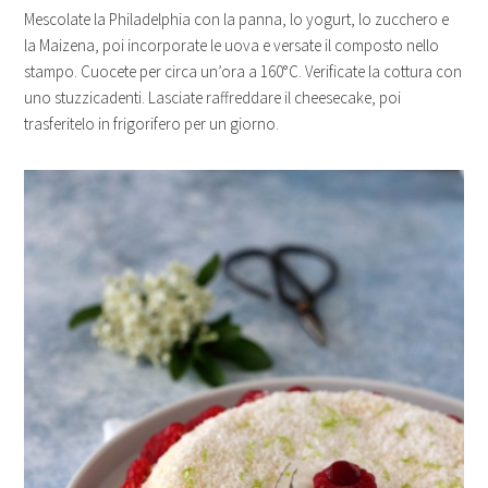
Mescolate la Philadelphia con la panna, lo yogurt, lo zucchero e
la Maizena, poi incorporate le uova e versate il composto nello
stampo. Cuocete per circa un’ora a 160°C. Verificate la cottura con
uno stuzzicadenti. Lasciate raffreddare il cheesecake, poi
trasferitelo in frigorifero per un giorno.