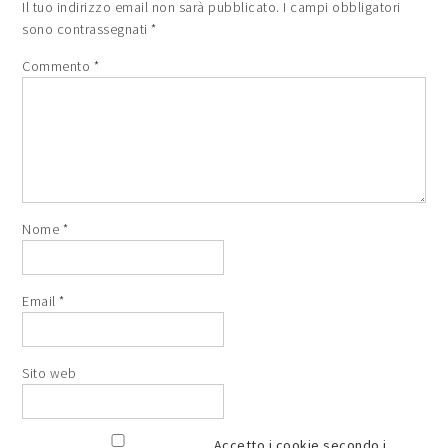
Il tuo indirizzo email non sarà pubblicato.
I campi obbligatori
sono contrassegnati
*
Commento
*
Nome
*
Email
*
Sito web
Accetto i cookie secondo i