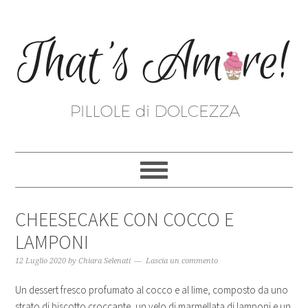
CHEESECAKE CON COCCO E
LAMPONI
12 Luglio 2020
by
Chiara Selenati
Lascia un commento
Un dessert fresco profumato al cocco e al lime, composto da uno
strato di biscotto croccante, un velo di marmellata di lamponi e un