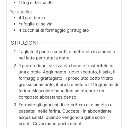
115
g
di farina 00
Per condire
40
g
di burro
⅘
foglie
di salvia
4
cucchiai
di formaggio grattugiato
ISTRUZIONI
Tagliate il pane a cubetti e mettetelo in ammollo
nel latte per tutta la notte.
Il giorno dopo, strizzatelo bene e trasferitelo in
una ciotola. Aggiungete l’uovo sbattuto, il sale, il
formaggio grattugiato, il prosciutto cotto tritato
grossolanamente, il prezzemolo e i 115 grammi di
farina. Mescolate bene fino ad ottenere un
composto abbastanza denso.
Formate gli gnocchi di circa 5 cm di diametro e
passateli nella farina. Cuoceteli in abbondante
acqua salata: quando vengono a galla sono
pronti. Ci vorranno pochi minuti.