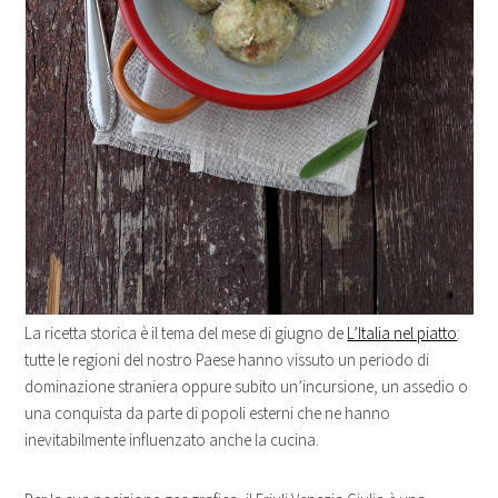
La ricetta storica è il tema del mese di giugno de
L’Italia nel piatto
:
tutte le regioni del nostro Paese hanno vissuto un periodo di
dominazione straniera oppure subito un’incursione, un assedio o
una conquista da parte di popoli esterni che ne hanno
inevitabilmente influenzato anche la cucina.