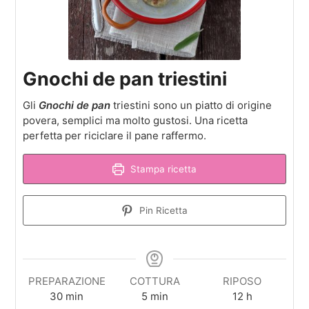
Gnochi de pan triestini
Gli
Gnochi de pan
triestini sono un piatto di origine
povera, semplici ma molto gustosi. Una ricetta
perfetta per riciclare il pane raffermo.
Stampa ricetta
Pin Ricetta
PREPARAZIONE
COTTURA
RIPOSO
minuti
minuti
ore
30
min
5
min
12
h