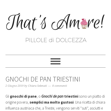
GNOCHI DE PAN TRIESTINI
2 Giugno 2019
by
Chiara Selenati
8 commenti
Gli
gnocchi di pane
, o
Gnochi de pan
triestini
sono un piatto di
origine povera,
semplici ma molto gustosi
. Una ricetta di chiara
influenza austriaca che, a Trieste, vengono serviti “suti”, asciutti e