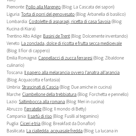
Piemonte:
Pollo alla Marengo
(Blog: La Cascata dei sapori)
Liguria:
Torta di porri del genovesato
(Blog: Arbanella di basilico)
Lombardia:
Costolette di asparagi, ricetta di casa Savoia
(Blog:
Kucina di Kiara)
Trentino Alto Adige:
Basini de Trent
(Blog: Dolcemente inventando)
Veneto:
La zonclada, dolce di ricotta e frutta secca medioevale
(Blog: Il fior di cappero)
Emilia Romagna:
Cappellacci di zucca ferraresi
(Blog: Zibaldone
culinario)
Toscana:
Il papero alla melarancia ovvero l’anatra all’arancia
(Blog: Acquacotta e fantasia)
Umbria:
Strascinati di Cascia
(Blog: Due amiche in cucina)
Marche:
Ciambellone della trebbiatura
(Blog: Forchetta e pennello)
Lazio:
Saltimbocca alla romana
(Blog: Meri in cucina)
Abruzzo:
Ferratelle
(Blog: Il mondo di Betty)
Campania:
Il sartù di riso
(Blog: Fusilli al tegamino)
Puglia:
Ciceri e tria
(Blog: Breakfast da Donaflor)
Basilicata:
La cialledda: acquasale fredda
(Blog: La lucana in