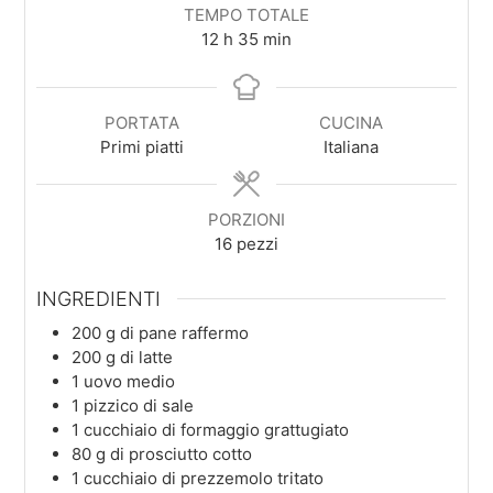
TEMPO TOTALE
ore
minuti
12
h
35
min
PORTATA
CUCINA
Primi piatti
Italiana
PORZIONI
16
pezzi
INGREDIENTI
200
g
di pane raffermo
200
g
di latte
1
uovo medio
1
pizzico
di sale
1
cucchiaio
di formaggio grattugiato
80
g
di prosciutto cotto
1
cucchiaio
di prezzemolo tritato