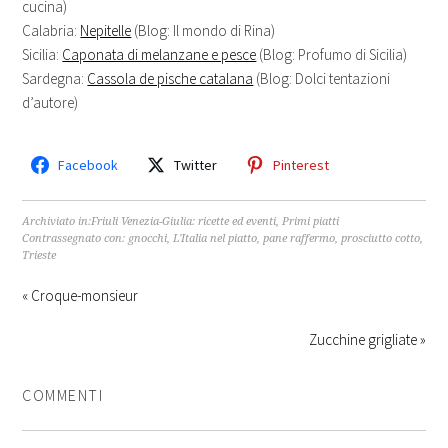
cucina)
Calabria:
Nepitelle
(Blog: Il mondo di Rina)
Sicilia:
Caponata di melanzane e pesce
(Blog: Profumo di Sicilia)
Sardegna:
Cassola de pische catalana
(Blog: Dolci tentazioni
d’autore)
Facebook
Twitter
Pinterest
Archiviato in:
Friuli Venezia-Giulia: ricette ed eventi
,
Primi piatti
Contrassegnato con:
gnocchi
,
L'Italia nel piatto
,
pane raffermo
,
prosciutto cotto
,
Trieste
« Croque-monsieur
Zucchine grigliate »
COMMENTI