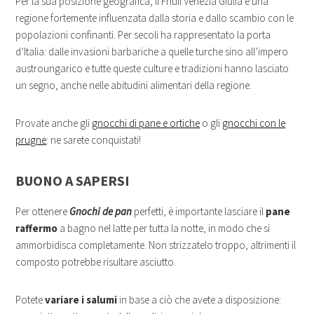
Per la sua posizione geografica, il Friuli Venezia Giulia è una
regione fortemente influenzata dalla storia e dallo scambio con le
popolazioni confinanti. Per secoli ha rappresentato la porta
d’Italia: dalle invasioni barbariche a quelle turche sino all’impero
austroungarico e tutte queste culture e tradizioni hanno lasciato
un segno, anche nelle abitudini alimentari della regione.
Provate anche gli
gnocchi di pane e ortiche
o gli
gnocchi con le
prugne
: ne sarete conquistati!
BUONO A SAPERSI
Per ottenere
Gnochi de pan
perfetti, è importante lasciare il
pane
raffermo
a bagno nel latte per tutta la notte, in modo che si
ammorbidisca completamente. Non strizzatelo troppo, altrimenti il
composto potrebbe risultare asciutto.
Potete
variare i salumi
in base a ciò che avete a disposizione: