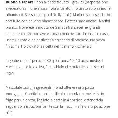
Buono a sapersi:
non avendo trovato il gravlax (preparazione
svedese di salmone in salamoia all’aneto), ho usato solo salmone
affumicato. Stessa cosa per il Noilly Prat (il Martini francese) che ho
sostituito con del vino bianco secco. Potete usare anche il Martini
bianco. Troverete la moutarde (senape francese) nei grandi
supermercati. Se non avete la macchina per fare la pasta in casa,
usate un rotolo da pasticceria cercando di ottenere una pasta
finissima. Ho trovato la ricetta nel ricettario Kitchenaid.
Ingredienti per 4 persone: 300 g di farina “00”, 3 uova medie, 1
cucchiaio di olio d’oliva, 1 cucchiaio di moutarde con i semini
interi.
Mescolate tutti gli ingredienti fino ad ottenere una pasta
omogenea. Copritela con la pellicola alimentare e mettetela in
frigo per un’oretta. Tagliate la pasta in 4 porzioni e stendetela
seguendo le istruzioni fornite con la macchina fino alla posizione
n° 7.