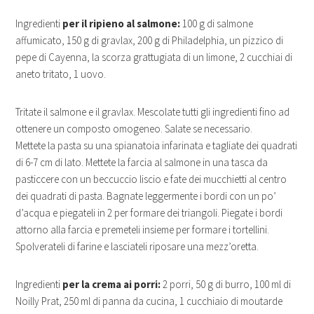
Ingredienti
per il ripieno al salmone:
100 g di salmone
affumicato, 150 g di gravlax, 200 g di Philadelphia, un pizzico di
pepe di Cayenna, la scorza grattugiata di un limone, 2 cucchiai di
aneto tritato, 1 uovo.
Tritate il salmone e il gravlax. Mescolate tutti gli ingredienti fino ad
ottenere un composto omogeneo. Salate se necessario.
Mettete la pasta su una spianatoia infarinata e tagliate dei quadrati
di 6-7 cm di lato. Mettete la farcia al salmone in una tasca da
pasticcere con un beccuccio liscio e fate dei mucchietti al centro
dei quadrati di pasta. Bagnate leggermente i bordi con un po’
d’acqua e piegateli in 2 per formare dei triangoli. Piegate i bordi
attorno alla farcia e premeteli insieme per formare i tortellini.
Spolverateli di farine e lasciateli riposare una mezz’oretta.
Ingredienti
per la crema ai porri:
2 porri, 50 g di burro, 100 ml di
Noilly Prat, 250 ml di panna da cucina, 1 cucchiaio di moutarde