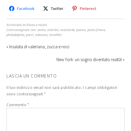
Facebook
Twitter
Pinterest
Archiviato in:
Pasta e risotti
Contrassegnato con:
aneto
,
martini
,
moutarde
,
panna
,
pasta fresca
,
philadelphia
,
porri
,
salmone
,
tortellini
« Insalata di valeriana, zucca e noci
New York: un sogno diventato realtà! »
LASCIA UN COMMENTO
Il tuo indirizzo email non sarà pubblicato.
I campi obbligatori
sono contrassegnati
*
Commento
*