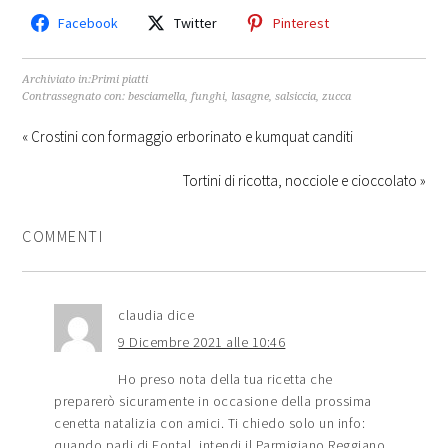
Facebook
Twitter
Pinterest
Archiviato in:
Primi piatti
Contrassegnato con:
besciamella
,
funghi
,
lasagne
,
salsiccia
,
zucca
« Crostini con formaggio erborinato e kumquat canditi
Tortini di ricotta, nocciole e cioccolato »
COMMENTI
claudia
dice
9 Dicembre 2021 alle 10:46
Ho preso nota della tua ricetta che
preparerò sicuramente in occasione della prossima
cenetta natalizia con amici. Ti chiedo solo un info:
quando parli di Fontal, intendi il Parmigiano Reggiano