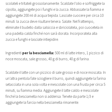
scolateli e tritateli grossolanamente. Scaldate l’olio e soffriggete la
cipolla, aggiungete poi i funghi e la zucca. Abbassate la fiamma e
aggiungete 200 ml di acqua tiepida. Lasciate cuocere per circa 10
minuti: la zucca deve risultare tenera. Salate. Nel frattempo,
eliminate il budello dalla salsiccia e sbriciolatela, poi cuocetela in
una padella calda finché non sarà dorata. Incorporatela alla
zucca e funghi e lasciate intiepidire.
Ingredienti
per la besciamella:
500 ml di latte intero, 1 pizzico di
noce moscata, sale grosso, 40 g di burro, 40 g di farina.
Scaldate il latte con un pizzico di sale grosso e di noce moscata. In
un’altra pentola fate sciogliere il burro, quindi aggiungete la farina
setacciata in una sola volta e mescolate con una frusta per circa 5
minuti, su fiamma media. Aggiungete il latte caldo e mescolate
finché la besciamella non si addensa. Tenete da parte 1/3 e
aggiungete la farcia nella besciamella rimanente.