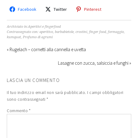
Facebook
Twitter
Pinterest
Archiviato in:
Aperitivi e fingerfood
Contrassegnato con:
aperitivo
,
barbabietole
,
crostini
,
finger food
,
formaggio
,
kumquat
,
Profumo di agrumi
« Rugelach – cornetti alla cannella e uvetta
Lasagne con zucca, salsiccia e funghi »
LASCIA UN COMMENTO
Il tuo indirizzo email non sarà pubblicato.
I campi obbligatori
sono contrassegnati
*
Commento
*