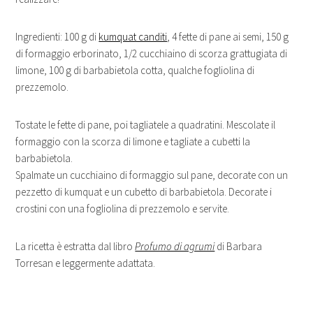
Ingredienti: 100 g di
kumquat canditi
, 4 fette di pane ai semi, 150 g
di formaggio erborinato, 1/2 cucchiaino di scorza grattugiata di
limone, 100 g di barbabietola cotta, qualche fogliolina di
prezzemolo.
Tostate le fette di pane, poi tagliatele a quadratini. Mescolate il
formaggio con la scorza di limone e tagliate a cubetti la
barbabietola.
Spalmate un cucchiaino di formaggio sul pane, decorate con un
pezzetto di kumquat e un cubetto di barbabietola. Decorate i
crostini con una fogliolina di prezzemolo e servite.
La ricetta è estratta dal libro
Profumo di agrumi
di Barbara
Torresan e leggermente adattata.