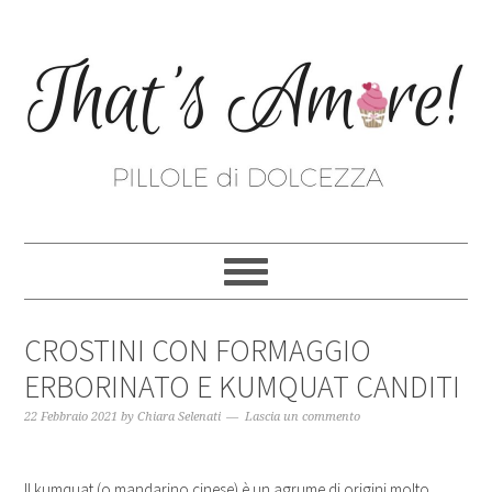
CROSTINI CON FORMAGGIO
ERBORINATO E KUMQUAT CANDITI
22 Febbraio 2021
by
Chiara Selenati
Lascia un commento
Il kumquat (o mandarino cinese) è un agrume di origini molto