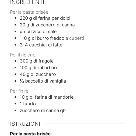
INGREDIENTI
Per la pasta brisée
220
g
di farina per dolci
20
g
di zucchero di canna
un
pizzico
di sale
110
g
di burro freddo
a cubetti
3-4
cucchiai
di latte
Per il ripieno
300
g
di fragole
100
g
di rabarbaro
40
g
di zucchero
½
baccello
di vaniglia
Per finire
10
g
di farina di mandorle
1
tuorlo
zucchero di canna qb
ISTRUZIONI
Per la pasta brisée