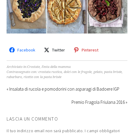
Facebook
Twitter
Pinterest
Archiviato in:
Crostate
,
Festa della mamma
Contrassegnato con:
crostata rustica
,
dolci con le fragole
,
gelato
,
pasta brisée
,
rabarbaro
,
ricette con la pasta brisée
« Insalata di rucola e pomodorini con asparagi di Badoere IGP
Premio Fragola Friulana 2016 »
LASCIA UN COMMENTO
Il tuo indirizzo email non sarà pubblicato.
I campi obbligatori