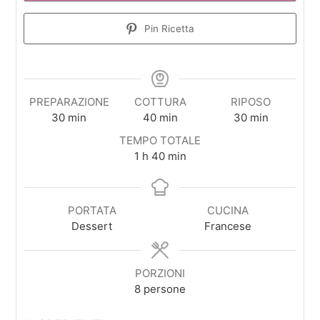
Pin Ricetta
PREPARAZIONE
COTTURA
RIPOSO
minuti
minuti
minuti
30
min
40
min
30
min
TEMPO TOTALE
ora
minuti
1
h
40
min
PORTATA
CUCINA
Dessert
Francese
PORZIONI
8
persone