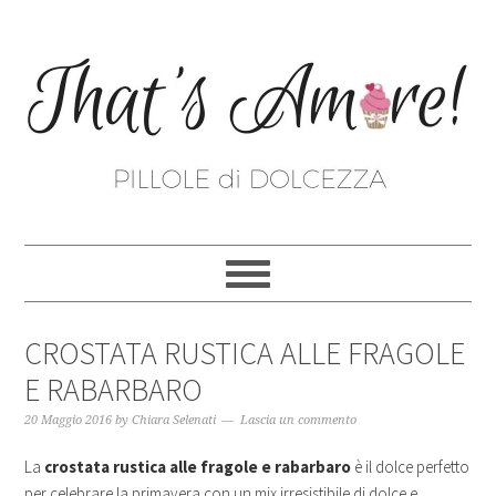
CROSTATA RUSTICA ALLE FRAGOLE
E RABARBARO
20 Maggio 2016
by
Chiara Selenati
Lascia un commento
La
crostata rustica alle fragole e rabarbaro
è il dolce perfetto
per celebrare la primavera con un mix irresistibile di dolce e