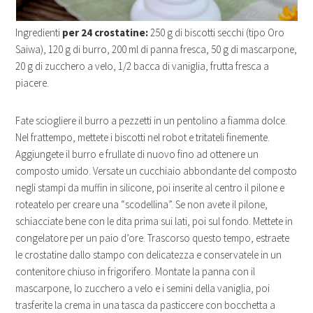
Ingredienti
per 24 crostatine:
250 g di biscotti secchi (tipo Oro
Saiwa), 120 g di burro, 200 ml di panna fresca, 50 g di mascarpone,
20 g di zucchero a velo, 1/2 bacca di vaniglia, frutta fresca a
piacere.
Fate sciogliere il burro a pezzetti in un pentolino a fiamma dolce.
Nel frattempo, mettete i biscotti nel robot e tritateli finemente.
Aggiungete il burro e frullate di nuovo fino ad ottenere un
composto umido. Versate un cucchiaio abbondante del composto
negli stampi da muffin in silicone, poi inserite al centro il pilone e
roteatelo per creare una “scodellina”. Se non avete il pilone,
schiacciate bene con le dita prima sui lati, poi sul fondo. Mettete in
congelatore per un paio d’ore. Trascorso questo tempo, estraete
le crostatine dallo stampo con delicatezza e conservatele in un
contenitore chiuso in frigorifero. Montate la panna con il
mascarpone, lo zucchero a velo e i semini della vaniglia, poi
trasferite la crema in una tasca da pasticcere con bocchetta a