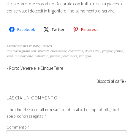
stella e farcite le crostatine. Decorate con frutta fresca a piacere e
conservate i dolcetti in frigorifero fino al momento di servire.
Facebook
Twitter
Pinterest
Archiviato in:
Crostate
,
Dessert
Contrassegnato con:
biscotti
,
cheesecake
,
crostatine
,
dolci estivi
,
fragole
,
frutta
,
kiwi
,
mascarpone
,
nettarina
,
panna
,
pesca noce
,
vaniglia
« Porto Venere e le Cinque Terre
Biscotti al caffè »
LASCIA UN COMMENTO
Il tuo indirizzo email non sarà pubblicato.
I campi obbligatori
sono contrassegnati
*
Commento
*