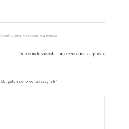
occiolata
,
noci
,
noci pecan
,
pan brioche
Torta di mele speziata con crema al mascarpone »
obbligatori sono contrassegnati
*