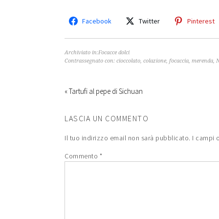
Facebook
Twitter
Pinterest
Archiviato in:
Focacce dolci
Contrassegnato con:
cioccolato
,
colazione
,
focaccia
,
merenda
,
N
« Tartufi al pepe di Sichuan
LASCIA UN COMMENTO
Il tuo indirizzo email non sarà pubblicato.
I campi 
Commento
*