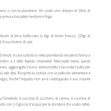
mano o con la planetaria. Ho usato uno stampo di 20cm di
prima e lasciatelo lievitare in frigo
ievito di birra liofilizzato (o 8gr di lievito fresco), 220gr di
 1/4 cucchiaino di sale.
10 minuti. In una ciotola (o nella planetaria) versate la farina a
chero e il latte tiepido rimanente. Mescolate bene, quindi
eo, aggiungete il burro ammorbidito e lavorate il tutto per
ù alle dita. Ricoprite la ciotola con la pellicola alimentare e
in frigo), finché l’impasto non avrà raddoppiato il suo volume
ta fondente, 6 cucchiai di zucchero di canna, 4 cucchiai di
ttuto con 2-3 gocce d’acqua per la doratura (ho usato latte),