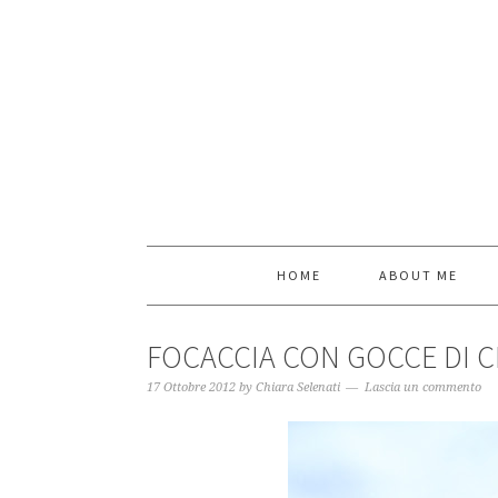
HOME
ABOUT ME
FOCACCIA CON GOCCE DI C
17 Ottobre 2012
by
Chiara Selenati
Lascia un commento