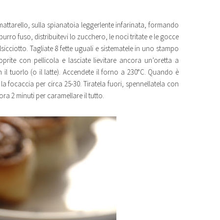
mattarello, sulla spianatoia leggerlente infarinata, formando
rro fuso, distribuitevi lo zucchero, le noci tritate e le gocce
sicciotto. Tagliate 8 fette uguali e sistematele in uno stampo
rite con pellicola e lasciate lievitare ancora un’oretta a
il tuorlo (o il latte). Accendete il forno a 230°C. Quando è
la focaccia per circa 25-30. Tiratela fuori, spennellatela con
a 2 minuti per caramellare il tutto.