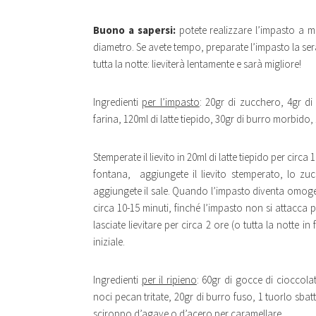
Buono a sapersi:
potete realizzare l’impasto a 
diametro. Se avete tempo, preparate l’impasto la sera 
tutta la notte: lieviterà lentamente e sarà migliore!
Ingredienti
per l’impasto
: 20gr di zucchero, 4gr di l
farina, 120ml di latte tiepido, 30gr di burro morbido,
Stemperate il lievito in 20ml di latte tiepido per circa 
fontana, aggiungete il lievito stemperato, lo zuc
aggiungete il sale. Quando l’impasto diventa omogen
circa 10-15 minuti, finché l’impasto non si attacca pi
lasciate lievitare per circa 2 ore (o tutta la notte 
iniziale.
Ingredienti
per il ripieno
: 60gr di gocce di cioccola
noci pecan tritate, 20gr di burro fuso, 1 tuorlo sba
sciroppo d’agave o d’acero per caramellare.