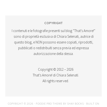
COPYRIGHT
I contenuti e le fotografie presenti sul blog “That’s Amore!”
sono di proprietà esclusiva di Chiara Selenati, autrice di
questo blog, e NON possono essere copiati, riprodotti,
pubblicati o redistribuiti senza previa ed espressa
autorizzazione della stessa.
Copyright © 2012 – 2026
That’s Amore! di Chiara Selenati.
All rights reserved.
COPYRIGHT © 2026 ·
FOODIE PRO THEME
BY
SHAY BOCKS
· BUILT ON