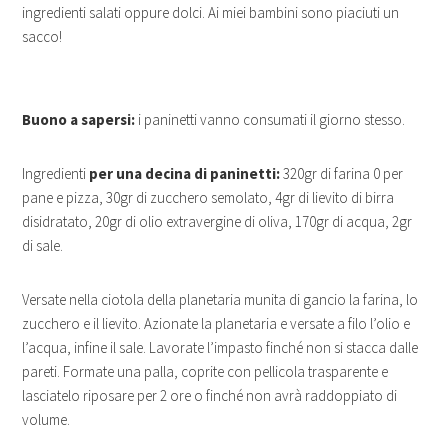
ingredienti salati oppure dolci. Ai miei bambini sono piaciuti un
sacco!
Buono a sapersi:
i paninetti vanno consumati il giorno stesso.
Ingredienti
per una decina di paninetti:
320gr di farina 0 per
pane e pizza, 30gr di zucchero semolato, 4gr di lievito di birra
disidratato, 20gr di olio extravergine di oliva, 170gr di acqua, 2gr
di sale.
Versate nella ciotola della planetaria munita di gancio la farina, lo
zucchero e il lievito. Azionate la planetaria e versate a filo l’olio e
l’acqua, infine il sale. Lavorate l’impasto finché non si stacca dalle
pareti. Formate una palla, coprite con pellicola trasparente e
lasciatelo riposare per 2 ore o finché non avrà raddoppiato di
volume.