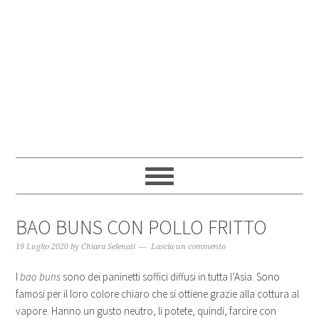
BAO BUNS CON POLLO FRITTO
19 Luglio 2020
by
Chiara Selenati
Lascia un commento
I
bao buns
sono dei paninetti soffici diffusi in tutta l’Asia. Sono
famosi per il loro colore chiaro che si ottiene grazie alla cottura al
vapore. Hanno un gusto neutro, li potete, quindi, farcire con