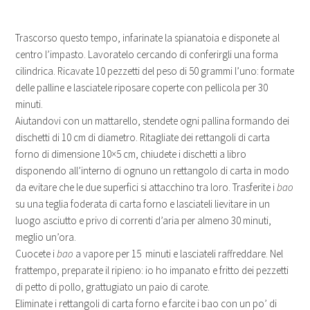
Trascorso questo tempo, infarinate la spianatoia e disponete al
centro l’impasto. Lavoratelo cercando di conferirgli una forma
cilindrica. Ricavate 10 pezzetti del peso di 50 grammi l’uno: formate
delle palline e lasciatele riposare coperte con pellicola per 30
minuti.
Aiutandovi con un mattarello, stendete ogni pallina formando dei
dischetti di 10 cm di diametro. Ritagliate dei rettangoli di carta
forno di dimensione 10×5 cm, chiudete i dischetti a libro
disponendo all’interno di ognuno un rettangolo di carta in modo
da evitare che le due superfici si attacchino tra loro. Trasferite i
bao
su una teglia foderata di carta forno e lasciateli lievitare in un
luogo asciutto e privo di correnti d’aria per almeno 30 minuti,
meglio un’ora.
Cuocete i
bao
a vapore per 15 minuti e lasciateli raffreddare. Nel
frattempo, preparate il ripieno: io ho impanato e fritto dei pezzetti
di petto di pollo, grattugiato un paio di carote.
Eliminate i rettangoli di carta forno e farcite i bao con un po’ di