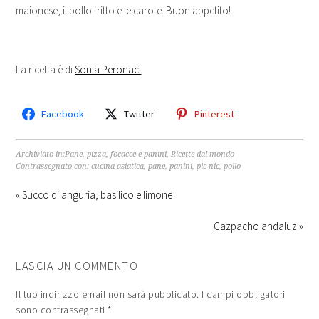
maionese, il pollo fritto e le carote. Buon appetito!
La ricetta è di
Sonia Peronaci
.
Facebook
Twitter
Pinterest
Archiviato in:
Pane, pizza, focacce e panini
,
Ricette dal mondo
Contrassegnato con:
cucina asiatica
,
pane
,
panini
,
pic-nic
,
pollo
« Succo di anguria, basilico e limone
Gazpacho andaluz »
LASCIA UN COMMENTO
Il tuo indirizzo email non sarà pubblicato.
I campi obbligatori
sono contrassegnati
*