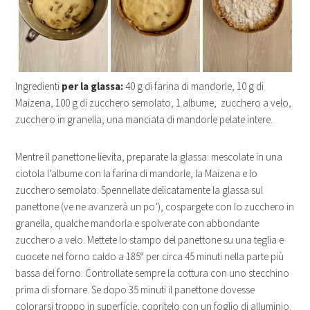
Ingredienti
per la glassa:
40 g di farina di mandorle, 10 g di
Maizena, 100 g di zucchero semolato, 1 albume, zucchero a velo,
zucchero in granella, una manciata di mandorle pelate intere.
Mentre il panettone lievita, preparate la glassa: mescolate in una
ciotola l’albume con la farina di mandorle, la Maizena e lo
zucchero semolato. Spennellate delicatamente la glassa sul
panettone (ve ne avanzerà un po’), cospargete con lo zucchero in
granella, qualche mandorla e spolverate con abbondante
zucchero a velo. Mettete lo stampo del panettone su una teglia e
cuocete nel forno caldo a 185° per circa 45 minuti nella parte più
bassa del forno. Controllate sempre la cottura con uno stecchino
prima di sfornare. Se dopo 35 minuti il panettone dovesse
colorarsi troppo in superficie, copritelo con un foglio di alluminio.