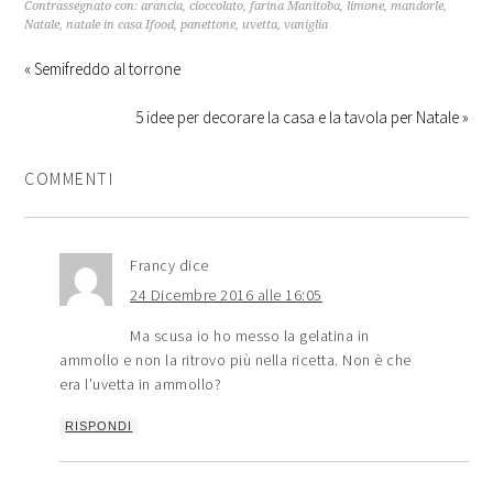
Contrassegnato con:
arancia
,
cioccolato
,
farina Manitoba
,
limone
,
mandorle
,
Natale
,
natale in casa Ifood
,
panettone
,
uvetta
,
vaniglia
« Semifreddo al torrone
5 idee per decorare la casa e la tavola per Natale »
COMMENTI
Francy
dice
24 Dicembre 2016 alle 16:05
Ma scusa io ho messo la gelatina in
ammollo e non la ritrovo più nella ricetta. Non è che
era l’uvetta in ammollo?
RISPONDI