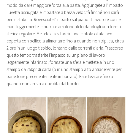
modo da dare maggiore forza alla pasta. Aggiungete all’impasto
l’uvetta asciugata e impastate a bassa velocità finché non sarà
ben distribuita. Rovesciate l’impasto sul piano di lavoro e con le
mani leggermente imburrate arrotondatelo dandogli una forma
sferica regolare. Mettete a lievitare in una ciotola oliata ben
coperta con pellicola alimentare fino a quando non triplica, circa
2 ore in un luogo tiepido, lontano dalle correnti d’aria. Trascorso
questo tempo trasferite l’impasto su un piano di lavoro
leggermente infarinato, formate una sfera e mettetela in uno
stampo da 750gr di carta (o in uno stampo alto antiaderente per
panettone precedentemente imburrato). Fate lievitare fino a
quando non arriva a due dita dal bordo.