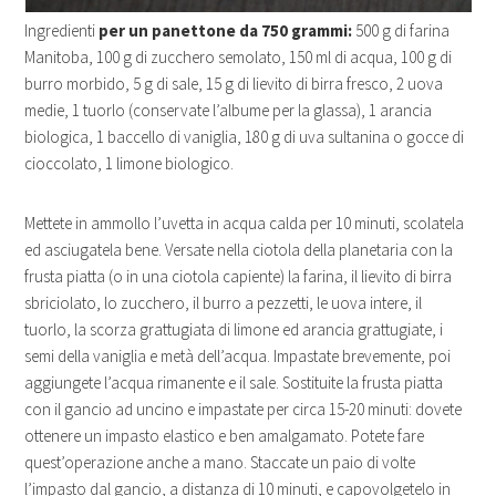
Ingredienti
per un panettone da 750 grammi:
500 g di farina
Manitoba, 100 g di zucchero semolato, 150 ml di acqua, 100 g di
burro morbido, 5 g di sale, 15 g di lievito di birra fresco, 2 uova
medie, 1 tuorlo (conservate l’albume per la glassa), 1 arancia
biologica, 1 baccello di vaniglia, 180 g di uva sultanina o gocce di
cioccolato, 1 limone biologico.
Mettete in ammollo l’uvetta in acqua calda per 10 minuti, scolatela
ed asciugatela bene.
Versate nella ciotola della planetaria con la
frusta piatta (o in una ciotola capiente) la farina, il lievito di birra
sbriciolato, lo zucchero, il burro a pezzetti, le uova intere, il
tuorlo, la scorza grattugiata di limone ed arancia grattugiate, i
semi della vaniglia e metà dell’acqua. Impastate brevemente, poi
aggiungete l’acqua rimanente e il sale.
Sostituite la frusta piatta
con il gancio ad uncino e impastate per circa 15-20 minuti: dovete
ottenere un impasto elastico e ben amalgamato. Potete fare
quest’operazione anche a mano. Staccate un paio di volte
l’impasto dal gancio, a distanza di 10 minuti, e capovolgetelo in