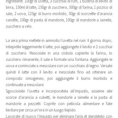
Ingredienti: 100gr di uvetta, 3 cucchiai di rum, 1 bustina di lievito di
birra, 150ml di latte, 150gr di zucchero, 500gr di farina, 1 pizzico di
sale, 2 uova, 125gr di burro morbido, 50gr di scorzette d’arancia
candite, 100gr di pasta di mandorle, 100gr di mandorle a lamelle,
zucchero a velo.
La sera prima mettete in ammollo l’uvetta nel rum. Il giorno dopo,
intiepidite leggermente il latte, poi aggiungete il lievito e 2 cucchiai
di zucchero. Mescolate in una ciotola capiente la farina, lo
zucchero rimanente, il sale e formate una fontana. Aggiungete le
uova e cominciate a mescolare con un cucchiaio di legno. Versate
quindi il latte con il lievito e mescolate fino ad ottenere un
composto omogeneo, poi aggiungete il burro morbido e
continuate a mescolare.
Sgocciolate l’uvetta e incorporatela all’impasto, assieme alle
scorze d’arancia a cubetti, le mandorle a lamelle e la pasta di
mandorle a pezzetti. Coprite con pellicola alimentare e fate
lievitare per circa un’ora in un luogo tiepido.
Lavorate di nuovo l’impasto per eliminare l’aria et stendetelo con