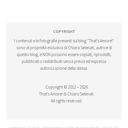
COPYRIGHT
I contenuti e le fotografie presenti sul blog “That’s Amore!”
sono di proprietà esclusiva di Chiara Selenati, autrice di
questo blog, e NON possono essere copiati, riprodotti,
pubblicati o redistribuiti senza previa ed espressa
autorizzazione della stessa.
Copyright © 2012 – 2026
That’s Amore! di Chiara Selenati.
All rights reserved.
COPYRIGHT © 2026 ·
FOODIE PRO THEME
BY
SHAY BOCKS
· BUILT ON