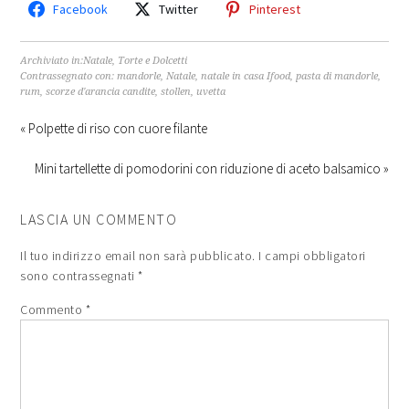
Facebook
Twitter
Pinterest
Archiviato in:
Natale
,
Torte e Dolcetti
Contrassegnato con:
mandorle
,
Natale
,
natale in casa Ifood
,
pasta di mandorle
,
rum
,
scorze d'arancia candite
,
stollen
,
uvetta
« Polpette di riso con cuore filante
Mini tartellette di pomodorini con riduzione di aceto balsamico »
LASCIA UN COMMENTO
Il tuo indirizzo email non sarà pubblicato.
I campi obbligatori
sono contrassegnati
*
Commento
*