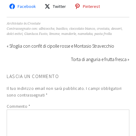
Facebook
Twitter
Pinterest
Archiviato in:
Crostate
Contrassegnato con:
albicocche
,
basilico
,
cioccolato bianco
,
crostata
,
dessert
,
dolci estivi
,
Gianluca Fusto
,
limone
,
mandorle
,
namelaka
,
pasta frolla
« Sfoglia con confit di cipolle rosse e Montasio Stravecchio
Torta di anguria e frutta fresca »
LASCIA UN COMMENTO
Il tuo indirizzo email non sarà pubblicato.
I campi obbligatori
sono contrassegnati
*
Commento
*