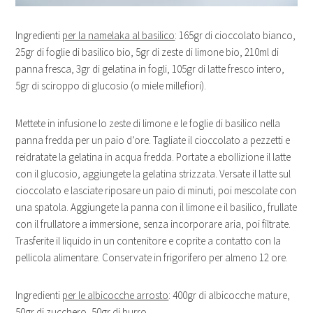
Ingredienti
per la namelaka al basilico
: 165gr di cioccolato bianco,
25gr di foglie di basilico bio, 5gr di zeste di limone bio, 210ml di
panna fresca, 3gr di gelatina in fogli, 105gr di latte fresco intero,
5gr di sciroppo di glucosio (o miele millefiori).
Mettete in infusione lo zeste di limone e le foglie di basilico nella
panna fredda per un paio d’ore. Tagliate il cioccolato a pezzetti e
reidratate la gelatina in acqua fredda. Portate a ebollizione il latte
con il glucosio, aggiungete la gelatina strizzata. Versate il latte sul
cioccolato e lasciate riposare un paio di minuti, poi mescolate con
una spatola. Aggiungete la panna con il limone e il basilico, frullate
con il frullatore a immersione, senza incorporare aria, poi filtrate.
Trasferite il liquido in un contenitore e coprite a contatto con la
pellicola alimentare. Conservate in frigorifero per almeno 12 ore.
Ingredienti
per le albicocche arrosto
: 400gr di albicocche mature,
50gr di zucchero, 50gr di burro.