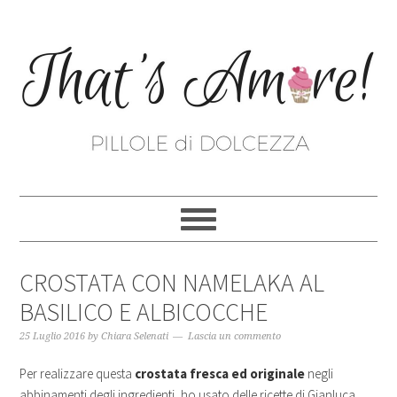
CROSTATA CON NAMELAKA AL
BASILICO E ALBICOCCHE
25 Luglio 2016
by
Chiara Selenati
Lascia un commento
Per realizzare questa
crostata fresca ed originale
negli
abbinamenti degli ingredienti, ho usato delle ricette di Gianluca