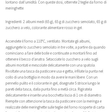
lontano dall’umidità. Con queste dosi, otterrete 2 teglie da forno di
meringhette.
Ingredienti: 2 albumi medi (65 g), 65 g di zucchero semolato, 65 g di
zucchero a velo, colorante alimentare rosso in gel.
Accendete il forno a 110°C, ventilato. Montate gli albumi,
aggiungete lo zucchero semolato in tre volte, a partire da quando
cominciano a fare delle bolle e continuate a montarli fino ad
ottenere il becco d’anatra. Setacciate lo zucchero a velo sugli
albumi montati e mescolate delicatamente con una spatola.
Rivoltate una tasca da pasticcere usa e getta, infilate la punta nel
collo di una bottiglia in modo da avere le mani libere. Con un
pennello pulito e il colorante in gel, disegnate 5 strisce lungo le
pareti della tasca, dalla punta fino a metà circa. Rigiratela
delicatamente e inserite una bocchetta liscia di 1 cm di diametro.
Riempite con attenzione la tasca da pasticcere con la meringa e
realizzate delle meringhette sulle teglie del forno ricoperte di carta