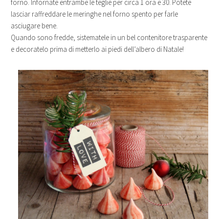
forno. Infornate entrambe le teglie per circa 1 ora e 30. Potete
lasciar raffreddare le meringhe nel forno spento per farle
asciugare bene.
Quando sono fredde, sistematele in un bel contenitore trasparente
e decoratelo prima di metterlo ai piedi dell’albero di Natale!