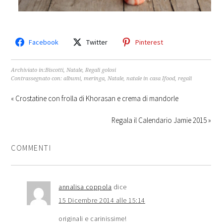
Facebook
Twitter
Pinterest
Archiviato in:
Biscotti
,
Natale
,
Regali golosi
Contrassegnato con:
albumi
,
meringa
,
Natale
,
natale in casa Ifood
,
regali
« Crostatine con frolla di Khorasan e crema di mandorle
Regala il Calendario Jamie 2015 »
COMMENTI
annalisa coppola
dice
15 Dicembre 2014 alle 15:14
originali e carinissime!