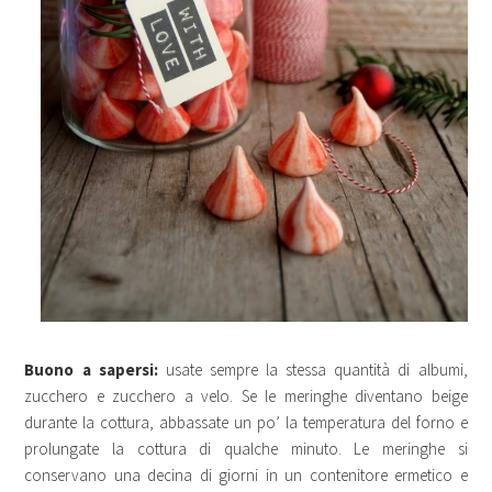
Buono a sapersi:
usate sempre la stessa quantità di albumi,
zucchero e zucchero a velo. Se le meringhe diventano beige
durante la cottura, abbassate un po’ la temperatura del forno e
prolungate la cottura di qualche minuto. Le meringhe si
conservano una decina di giorni in un contenitore ermetico e