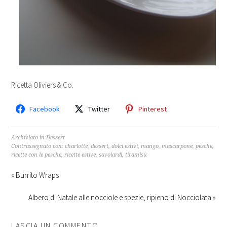
Ricetta Oliviers & Co.
Facebook
Twitter
Pinterest
Archiviato in:
Dessert
Contrassegnato con:
charlotte
,
dessert
,
dolci estivi
,
mango
,
mascarpone
,
pesche
,
ricette con le pesche
,
ricette estive
,
savoiardi
,
tiramisù
« Burrito Wraps
Albero di Natale alle nocciole e spezie, ripieno di Nocciolata »
LASCIA UN COMMENTO