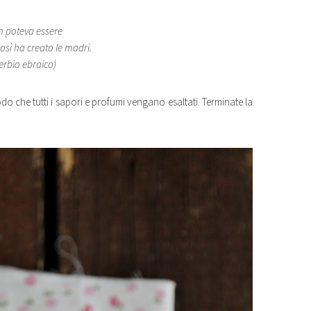
n poteva essere
osì ha creato le madri.
erbio ebraico)
do che tutti i sapori e profumi vengano esaltati. Terminate la