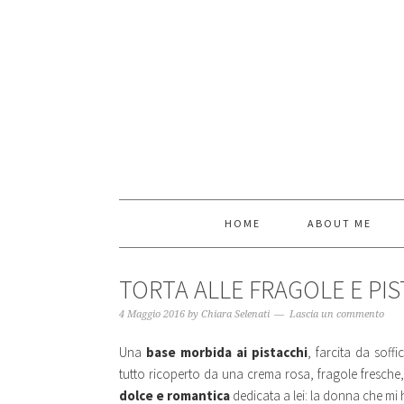
HOME
ABOUT ME
TORTA ALLE FRAGOLE E PI
4 Maggio 2016
by
Chiara Selenati
Lascia un commento
Una
base morbida ai pistacchi
, farcita da soff
tutto ricoperto da una crema rosa, fragole fresche
dolce e romantica
dedicata a lei: la donna che mi