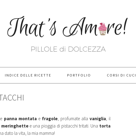
INDICE DELLE RICETTE
PORTFOLIO
CORSI DI CUC
STACCHI
ice
panna montata
e
fragole
, profumate alla
vaniglia
, il
,
meringhette
e una pioggia di pistacchi tritati. Una
torta
 ha dato la vita, la mia mamma!