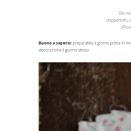
Dio no
dappertutto, c
(Prov
Buono a sapersi:
preparatela il giorno prima in mo
decorazione il giorno stesso.