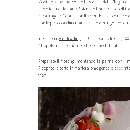
Montate la panna con le fruste elettriche. Tagliate l
avete tenuto da parte. Sistemate il primo disco di t
metà fragole. Coprite con il secondo disco e ripetete
con la pellicola alimentare e mettete in frigorifero un
Ingredienti
per il frosting
: 200ml di panna fresca, 10
4 fragole fresche, meringhette, pistacchi tritati.
Preparate il frosting, montando la panna con il m
Ricoprite la torta in maniera omogenea e decoratel
tritati.