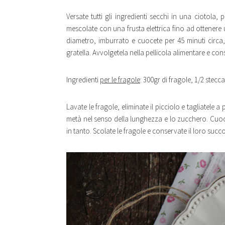
Versate tutti gli ingredienti secchi in una ciotola, 
mescolate con una frusta elettrica fino ad ottene
diametro, imburrato e cuocete per 45 minuti circa,
gratella. Avvolgetela nella pellicola alimentare e cons
Ingredienti
per le fragole
: 300gr di fragole, 1/2 stecc
Lavate le fragole, eliminate il picciolo e tagliatele a 
metà nel senso della lunghezza e lo zucchero. Cuoc
in tanto. Scolate le fragole e conservate il loro succo