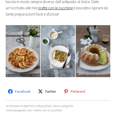
tavola in modo sempre diverso dall’antipasto al dolce. Date
un’occhiata alle mie
ricette con le zucchine
e lasciatevi ispirare da
tante preparazioni facili e sfiziose!
Facebook
Twitter
Pinterest
Archiviato in:
Aperitivi e fingerfood
,
Senza categoria
Contrassegnato con:
ricette con le zucchine