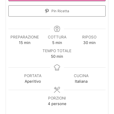
Pin Ricetta
PREPARAZIONE
COTTURA
RIPOSO
minuti
minuti
minuti
15
min
5
min
30
min
TEMPO TOTALE
minuti
50
min
PORTATA
CUCINA
Aperitivo
Italiana
PORZIONI
4
persone