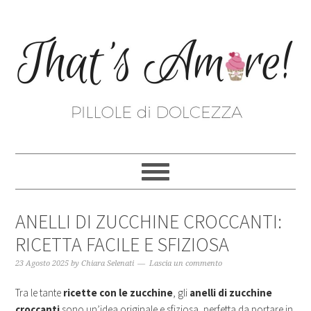
ANELLI DI ZUCCHINE CROCCANTI:
RICETTA FACILE E SFIZIOSA
23 Agosto 2025
by
Chiara Selenati
Lascia un commento
Tra le tante
ricette con le zucchine
, gli
anelli di zucchine
croccanti
sono un’idea originale e sfiziosa, perfetta da portare in