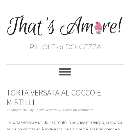
TORTA VERSATA AL COCCO E
MIRTILLI
27 Giugno 2022
by
Chiara Selenati
Lascia un commento
La torta versata è un dolce pronto in pochissimo tempo, si sporca
solo una ciotola ed è soffice soffice. La marmellata non scende sul