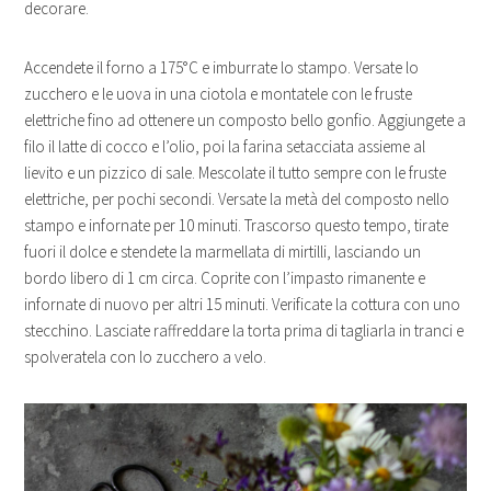
decorare.
Accendete il forno a 175°C e imburrate lo stampo. Versate lo
zucchero e le uova in una ciotola e montatele con le fruste
elettriche fino ad ottenere un composto bello gonfio. Aggiungete a
filo il latte di cocco e l’olio, poi la farina setacciata assieme al
lievito e un pizzico di sale. Mescolate il tutto sempre con le fruste
elettriche, per pochi secondi. Versate la metà del composto nello
stampo e infornate per 10 minuti. Trascorso questo tempo, tirate
fuori il dolce e stendete la marmellata di mirtilli, lasciando un
bordo libero di 1 cm circa. Coprite con l’impasto rimanente e
infornate di nuovo per altri 15 minuti. Verificate la cottura con uno
stecchino. Lasciate raffreddare la torta prima di tagliarla in tranci e
spolveratela con lo zucchero a velo.