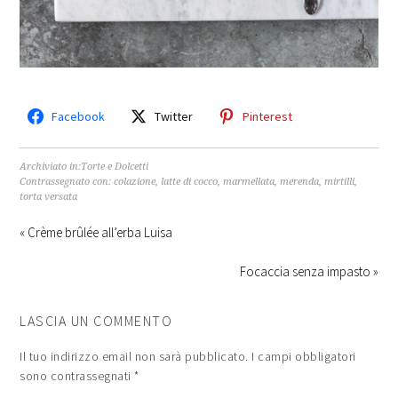
Facebook
Twitter
Pinterest
Archiviato in:
Torte e Dolcetti
Contrassegnato con:
colazione
,
latte di cocco
,
marmellata
,
merenda
,
mirtilli
,
torta versata
« Crème brûlée all’erba Luisa
Focaccia senza impasto »
LASCIA UN COMMENTO
Il tuo indirizzo email non sarà pubblicato.
I campi obbligatori
sono contrassegnati
*