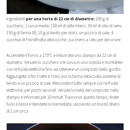
Ingredienti
per una torta di 22 cm di diametro:
100 g di
zucchero, 2 uova medie, 100 ml di latte intero, 50 ml di olio di semi,
150 g di farina 00, 10 g di lievito per dolci, un pizzico di sale, 4
cucchiai di Fiordifrutta albicocche, zucchero a velo per decorare.
Accendete il forno a 175°C e imburrate uno stampo da 22 cm di
diametro. Versate lo zucchero e le uova in una ciotola e montatele
con le fruste elettriche fino ad ottenere un composto bello gonfio.
Aggiungete a filo il latte e l’olio, poi la farina setacciata assieme al
lievito e un pizzico di sale. Mescolate il tutto sempre con le fruste
elettriche, per pochi secondi. Versate la metà del composto nello
stampo e infornate per 10 minuti. Trascorso questo tempo, tirate
fuori il dolce e stendete la marmellata, lasciando un bordo libero
di 1 cm circa.