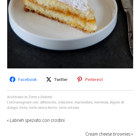
Facebook
Twitter
Pinterest
Archiviato in:
Torte e Dolcetti
Contrassegnato con:
albicocche
,
colazione
,
marmellata
,
merenda
,
Rigoni di
Asiago
,
torta
,
torta senza burro
,
torta versata
« Labneh speziato con crostini
Cream cheese brownies »