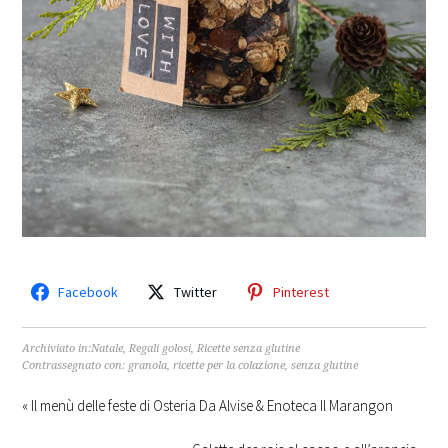
Facebook
Twitter
Pinterest
Archiviato in:
Natale
,
Regali golosi
,
Ricette senza glutine
Contrassegnato con:
granola
,
ricette per la colazione
,
senza glutine
« Il menù delle feste di Osteria Da Alvise & Enoteca Il Marangon