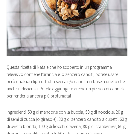
Questa ricetta di Natale che ho scoperto in un programma
televisivo contiene l’arancia e lo zenzero canditi, potete usare
però qualsiasi tipo di frutta secca e/o candita in base a quello che
avete in dispensa. Potete aggiungere anche un pizzico di cannella
per renderla ancora più profumata!
Ingredienti: 50 g di mandorle con la buccia, 50 g di nocciole, 20 g
di semi di zucca (o girasole), 30 g di zenzero candito a cubetti, 60 g
di uvetta bionda, 100 g di fiocchi d’avena, 80 g di cranberries, 80 g
di arancia candita a cubetti, 50 g di sciroppo d’acero.