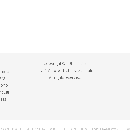
Copyright © 2012 – 2026
That’s Amore! di Chiara Selenati.
That’s
All rights reserved.
iara
ssono
ibuiti
ella
FOODIE PRO THEME
BY
SHAY BOCKS
· BUILT ON THE
GENESIS FRAMEWORK
· PO