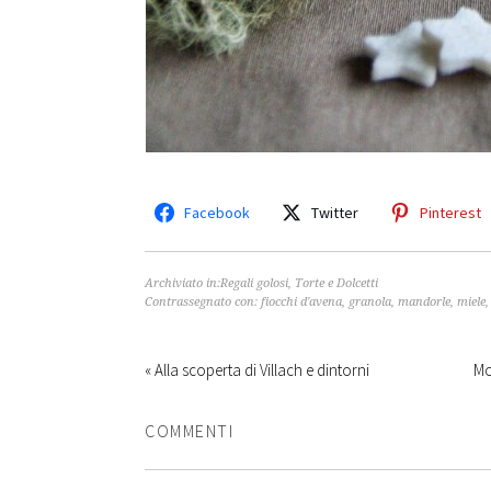
Facebook
Twitter
Pinterest
Archiviato in:
Regali golosi
,
Torte e Dolcetti
Contrassegnato con:
fiocchi d'avena
,
granola
,
mandorle
,
miele
« Alla scoperta di Villach e dintorni
Mo
COMMENTI