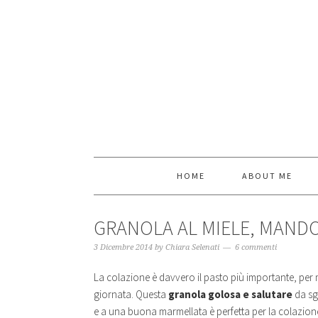
HOME
ABOUT ME
GRANOLA AL MIELE, MAND
3 Dicembre 2014
by
Chiara Selenati
6 commenti
La colazione è davvero il pasto più importante, per m
giornata. Questa
granola golosa e salutare
da sg
e a una buona marmellata è perfetta per la colazione