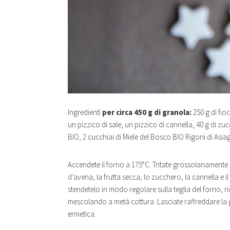
Ingredienti
per circa 450 g di granola:
250 g di fio
un pizzico di sale, un pizzico di cannella, 40 g di zuc
BIO, 2 cucchiai di Miele del Bosco BIO Rigoni di Asia
Accendete il forno a 175°C. Tritate grossolanamente l
d’avena, la frutta secca, lo zucchero, la cannella e il 
stendetelo in modo regolare sulla teglia del forno, r
mescolando a metà cottura. Lasciate raffreddare la g
ermetica.