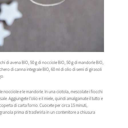
cchi di avena BIO, 50 g di nocciole BIO, 50 g di mandorle BIO,
chero di canna integrale BIO, 60 ml di olio di semi di girasoli
go.
e nocciole e le mandorle. In una ciotola, mescolate i fiocchi
sale. Aggiungete l’olio e il miele, quindi amalgamate il tutto e
icoperta di carta forno. Cuocete per circa 15 minuti,
ranola prima di trasferirla in un contenitore a chiusura