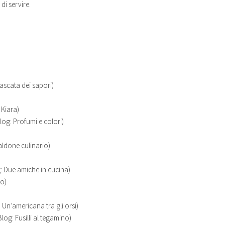
di servire.
ascata dei sapori)
 Kiara)
log: Profumi e colori)
aldone culinario)
: Due amiche in cucina)
lo)
 Un’americana tra gli orsi)
log: Fusilli al tegamino)