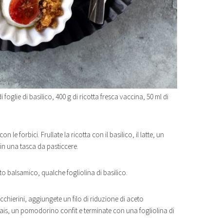
 foglie di basilico, 400 g di ricotta fresca vaccina, 50 ml di
n le forbici. Frullate la ricotta con il basilico, il latte, un
a in una tasca da pasticcere.
to balsamico, qualche fogliolina di basilico.
icchierini, aggiungete un filo di riduzione di aceto
ais, un pomodorino confit e terminate con una fogliolina di