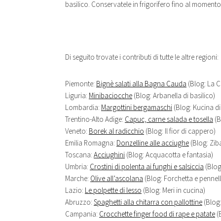
basilico. Conservatele in frigorifero fino al momento 
Di seguito trovate i contributi di tutte le altre regioni:
Piemonte:
Bignè salati alla Bagna Cauda
(Blog: La C
Liguria:
Minibaciocche
(Blog: Arbanella di basilico)
Lombardia:
Margottini bergamaschi
(Blog: Kucina di
Trentino-Alto Adige:
Capuc, carne salada e tosella
(B
Veneto:
Borek al radicchio
(Blog: Il fior di cappero)
Emilia Romagna:
Donzelline alle acciughe
(Blog: Zib
Toscana:
Acciughini
(Blog: Acquacotta e fantasia)
Umbria:
Crostini di polenta ai funghi e salsiccia
(Blog
Marche:
Olive all’ascolana
(Blog: Forchetta e pennel
Lazio:
Le polpette di lesso
(Blog: Meri in cucina)
Abruzzo:
Spaghetti alla chitarra con pallottine
(Blog:
Campania:
Crocchette finger food di rape e patate
(B