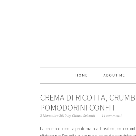
HOME
ABOUT ME
CREMA DI RICOTTA, CRUMBL
POMODORINI CONFIT
2 Novembre 2019
by
Chiara Selenati
14 commenti
La crema di ricotta profumata al basilico, con crumbl
sfiziosa per l’aperitivo, un mix di sapori e consisten