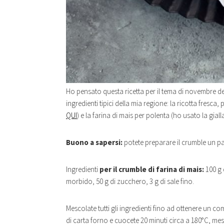
Ho pensato questa ricetta per il tema di novembre d
ingredienti tipici della mia regione: la ricotta fresca,
QUI
) e la farina di mais per polenta (ho usato la giall
Buono a sapersi:
potete preparare il crumble un pa
Ingredienti
per il crumble di farina di mais:
100 g 
morbido, 50 g di zucchero, 3 g di sale fino.
Mescolate tutti gli ingredienti fino ad ottenere un co
di carta forno e cuocete 20 minuti circa a 180°C, me