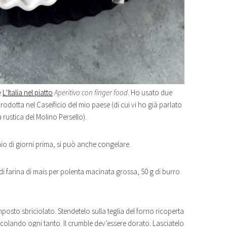
e
L’Italia nel piatto
Aperitivo con finger food
. Ho usato due
 prodotta nel Caseificio del mio paese (di cui vi ho già parlato
a rustica del Molino Persello).
io di giorni prima, si può anche congelare.
di farina di mais per polenta macinata grossa, 50 g di burro
mposto sbriciolato. Stendetelo sulla teglia del forno ricoperta
scolando ogni tanto. Il crumble dev’essere dorato. Lasciatelo