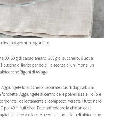
fino a 4 giorni in frigorifero.
ina 00, 60 g di cacao amaro, 300 g di zucchero, 6 uova
 1 bustina di lievito per dolci, la scorza di un limone, un
 albicocche Rigoni di Asiago.
la. Aggiungete lo zucchero. Separate i tuorli dagli albumi.
rchetta. Aggiungete al centro delle polveri il sale, l’olio e
ncorporateli delicatamente al composto. Versate il tutto nello
 per 40 minuti circa. Fate raffreddare la chiffon cake
agliatela a metà e farcitela con la marmellata di albicocche.