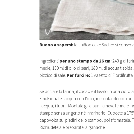
Buono a sapersi:
la chiffon cake Sacher si conserva 
Ingredienti
per uno stampo da 26 cm:
240 g di far
medie, 130 ml di olio di semi, 180 ml di acqua tiepida,
pizzico di sale.
Per farcire:
1 vasetto di Fiordifrutta
Setacciate la farina, il cacao e il lievito in una cioto
Emulsionate l’acqua con l’olio, mescolando con una fo
l’acqua, i tuorli. Montate gli albumi a neve ferma e i
stampo senza ungerlo né infarinarlo. Cuocete a 175°C
capovolta sui piedini dello stampo, poi sformatela. T
Richiudetela e preparate la ganache.