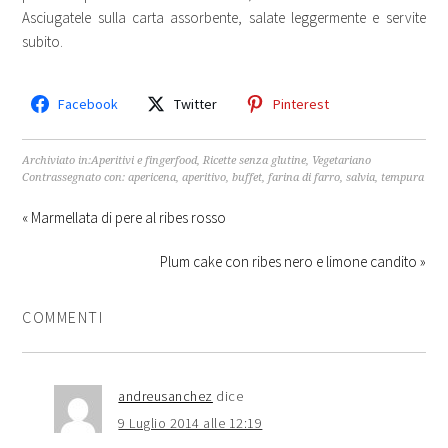
Asciugatele sulla carta assorbente, salate leggermente e servite
subito.
Facebook
Twitter
Pinterest
Archiviato in:
Aperitivi e fingerfood
,
Ricette senza glutine
,
Vegetariano
Contrassegnato con:
apericena
,
aperitivo
,
buffet
,
farina di farro
,
salvia
,
tempura
« Marmellata di pere al ribes rosso
Plum cake con ribes nero e limone candito »
COMMENTI
andreusanchez
dice
9 Luglio 2014 alle 12:19