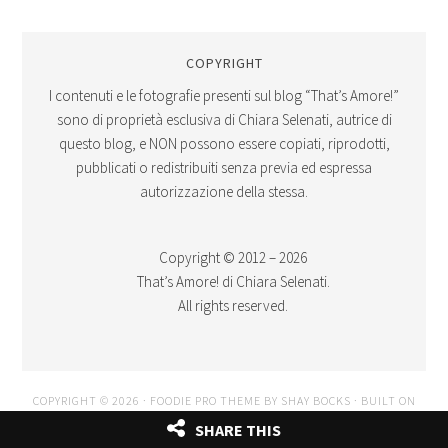
COPYRIGHT
I contenuti e le fotografie presenti sul blog “That’s Amore!”
sono di proprietà esclusiva di Chiara Selenati, autrice di
questo blog, e NON possono essere copiati, riprodotti,
pubblicati o redistribuiti senza previa ed espressa
autorizzazione della stessa.
Copyright © 2012 – 2026
That’s Amore! di Chiara Selenati.
All rights reserved.
COPYRIGHT © 2026 ·
FOODIE PRO THEME
BY
SHAY BOCKS
· BUILT ON
THE
GENESIS FRAMEWORK
· POWERED BY
WORDPRESS
SHARE THIS