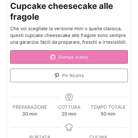
Cupcake cheesecake alle
fragole
Che voi scegliate la versione mini o quella classica,
questi cupcake cheesecake alle fragole sono sempre
una garanzia: facili da preparare, freschi e irresistibili.
Stampa ricetta
Pin Ricetta
PREPARAZIONE
COTTURA
TEMPO TOTALE
minuti
minuti
minuti
30
min
20
min
50
min
PORTATA
CUCINA