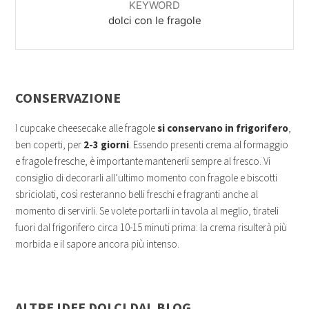
KEYWORD
dolci con le fragole
CONSERVAZIONE
I cupcake cheesecake alle fragole
si conservano in frigorifero
,
ben coperti, per
2-3 giorni
. Essendo presenti crema al formaggio
e fragole fresche, è importante mantenerli sempre al fresco. Vi
consiglio di decorarli all’ultimo momento con fragole e biscotti
sbriciolati, così resteranno belli freschi e fragranti anche al
momento di servirli. Se volete portarli in tavola al meglio, tirateli
fuori dal frigorifero circa 10-15 minuti prima: la crema risulterà più
morbida e il sapore ancora più intenso.
ALTRE IDEE DOLCI DAL BLOG