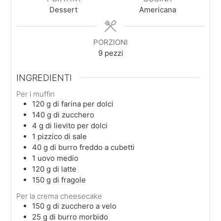
Dessert
Americana
PORZIONI
9
pezzi
INGREDIENTI
Per i muffin
120
g
di farina per dolci
140
g
di zucchero
4
g
di lievito per dolci
1
pizzico
di sale
40
g
di burro freddo a cubetti
1
uovo medio
120
g
di latte
150
g
di fragole
Per la crema cheesecake
150
g
di zucchero a velo
25
g
di burro morbido