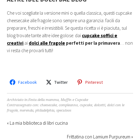
Che voi scegliate la versione mini o quella classica, questi cupcake
cheesecake alle fragole sono sempre una garanzia: facili da
preparare, freschi e irresistibili. Se questa ricetta vi è piaciuta, sul
blog trovate tante altre idee golose: dai
cupcake soffici e
creativi
ai
dolci alle fragole
perfetti per la primavera
… non
vi resta che provarli tutti!
Facebook
Twitter
Pinterest
Archiviato in:
Festa della mamma
,
Muffin e Cupcake
Contrassegnato con:
cheesecake
,
compleanno
,
cupcake
,
dolcetti
,
dolci con le
fragole
,
merenda
,
philadelphia
,
speculoos
« La mia biblioteca di libri cucina
Frittatina con Lamium Purpureum »