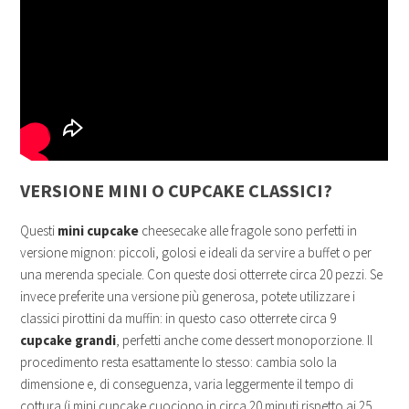
VERSIONE MINI O CUPCAKE CLASSICI?
Questi
mini cupcake
cheesecake alle fragole sono perfetti in
versione mignon: piccoli, golosi e ideali da servire a buffet o per
una merenda speciale. Con queste dosi otterrete circa 20 pezzi. Se
invece preferite una versione più generosa, potete utilizzare i
classici pirottini da muffin: in questo caso otterrete circa 9
cupcake grandi
, perfetti anche come dessert monoporzione. Il
procedimento resta esattamente lo stesso: cambia solo la
dimensione e, di conseguenza, varia leggermente il tempo di
cottura (i mini cupcake cuociono in circa 20 minuti rispetto ai 25