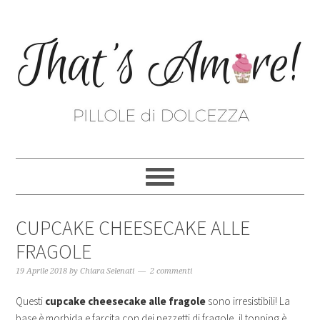
CUPCAKE CHEESECAKE ALLE
FRAGOLE
19 Aprile 2018
by
Chiara Selenati
2 commenti
Questi
cupcake cheesecake alle fragole
sono irresistibili! La
base è morbida e farcita con dei pezzetti di fragole, il topping è