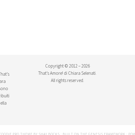
Copyright © 2012 – 2026
That’s Amore! di Chiara Selenati.
That’s
All rights reserved.
iara
ssono
ibuiti
ella
FOODIE PRO THEME
BY
SHAY BOCKS
· BUILT ON THE
GENESIS FRAMEWORK
· PO