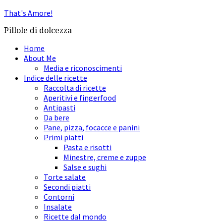
That's Amore!
Pillole di dolcezza
Home
About Me
Media e riconoscimenti
Indice delle ricette
Raccolta di ricette
Aperitivi e fingerfood
Antipasti
Da bere
Pane, pizza, focacce e panini
Primi piatti
Pasta e risotti
Minestre, creme e zuppe
Salse e sughi
Torte salate
Secondi piatti
Contorni
Insalate
Ricette dal mondo