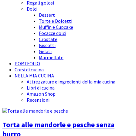
Regali golosi
Dolci
Dessert
Torte e Dolcetti
Muffin e Cupcake
Focacce dolci
Crostate
Biscotti
Gelati
Marmellate
PORTFOLIO
Corsi di cucina
NELLA MIA CUCINA
Attrezzature e ingredienti della mia cucina
Libri di cucina
Amazon Shop
Recensioni
Torta alle mandorle e pesche senza
burro