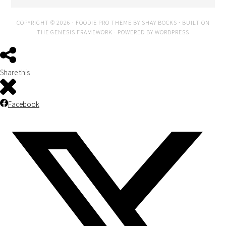
COPYRIGHT © 2026 ·
FOODIE PRO THEME
BY
SHAY BOCKS
· BUILT ON
THE
GENESIS FRAMEWORK
· POWERED BY
WORDPRESS
Share this
Facebook