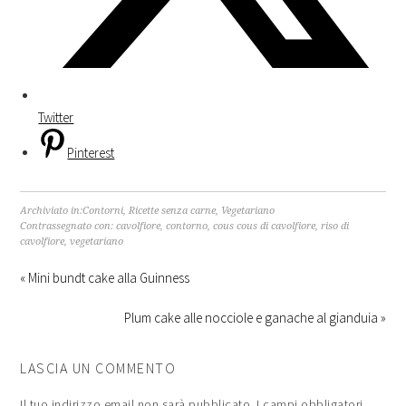
Twitter
Pinterest
Archiviato in:
Contorni
,
Ricette senza carne
,
Vegetariano
Contrassegnato con:
cavolfiore
,
contorno
,
cous cous di cavolfiore
,
riso di
cavolfiore
,
vegetariano
« Mini bundt cake alla Guinness
Plum cake alle nocciole e ganache al gianduia »
LASCIA UN COMMENTO
Il tuo indirizzo email non sarà pubblicato.
I campi obbligatori