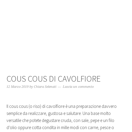
COUS COUS DI CAVOLFIORE
12 Marzo 2019
by
Chiara Selenati
Lascia un commento
Il cous cous (o riso) di cavolfiore è una preparazione davvero
semplice da realizzare, gustosa e salutare. Una base molto
versatile che potete degustare cruda, con sale, pepe e un filo
d’olio oppure cotta condita in mille modi con carne, pesce o