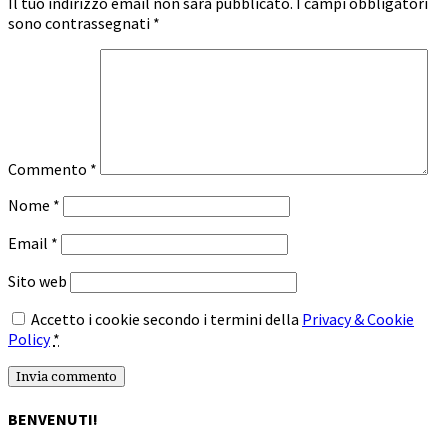
Il tuo indirizzo email non sarà pubblicato.
I campi obbligatori
sono contrassegnati
*
Commento
*
Nome
*
Email
*
Sito web
Accetto i cookie secondo i termini della
Privacy & Cookie
Policy
*
BENVENUTI!