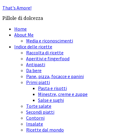
That's Amore!
Pillole di dolcezza
Home
About Me
Media e riconoscimenti
Indice delle ricette
Raccolta di ricette
Aperitivi e fingerfood
Antipasti
Da bere
Pane, pizza, focacce e panini
Primi piatti
Pasta e risotti
Minestre, creme e zuppe
Salse e sughi
Torte salate
Secondi piatti
Contorni
Insalate
Ricette dal mondo