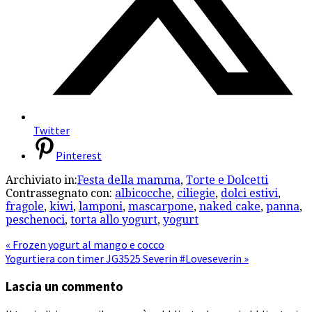
Twitter
Pinterest
Archiviato in:
Festa della mamma
,
Torte e Dolcetti
Contrassegnato con:
albicocche
,
ciliegie
,
dolci estivi
,
fragole
,
kiwi
,
lamponi
,
mascarpone
,
naked cake
,
panna
,
peschenoci
,
torta allo yogurt
,
yogurt
« Frozen yogurt al mango e cocco
Yogurtiera con timer JG3525 Severin #Loveseverin »
Lascia un commento