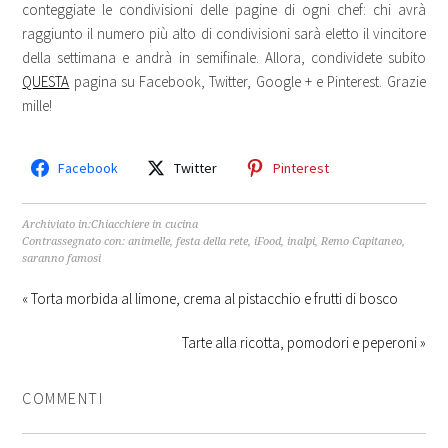
conteggiate le condivisioni delle pagine di ogni chef: chi avrà
raggiunto il numero più alto di condivisioni sarà eletto il vincitore
della settimana e andrà in semifinale. Allora, condividete subito
QUESTA
pagina su Facebook, Twitter, Google + e Pinterest. Grazie
mille!
Facebook
Twitter
Pinterest
Archiviato in:
Chiacchiere in cucina
Contrassegnato con:
animelle
,
festa della rete
,
iFood
,
inalpi
,
Remo Capitaneo
,
saranno famosi
« Torta morbida al limone, crema al pistacchio e frutti di bosco
Tarte alla ricotta, pomodori e peperoni »
COMMENTI