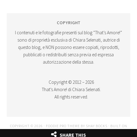
COPYRIGHT
I contenuti e le fotografie presenti sul blog “That’s Amore!”
sono di proprietà esclusiva di Chiara Selenati, autrice di
questo blog, e NON possono essere copiati, riprodotti,
pubblicati o redistribuiti senza previa ed espressa
autorizzazione della stessa.
Copyright © 2012 – 2026
That’s Amore! di Chiara Selenati.
All rights reserved.
COPYRIGHT © 2026 ·
FOODIE PRO THEME
BY
SHAY BOCKS
· BUILT ON
THE
GENESIS FRAMEWORK
· POWERED BY
WORDPRESS
SHARE THIS