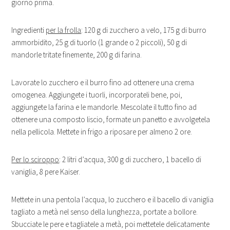
giorno prima.
Ingredienti
per la frolla
: 120 g di zucchero a velo, 175 g di burro
ammorbidito, 25 g di tuorlo (1 grande o 2 piccoli), 50 g di
mandorle tritate finemente, 200 g di farina.
Lavorate lo zucchero e il burro fino ad ottenere una crema
omogenea. Aggiungete i tuorli, incorporateli bene, poi,
aggiungete la farina e le mandorle. Mescolate il tutto fino ad
ottenere una composto liscio, formate un panetto e avvolgetela
nella pellicola. Mettete in frigo a riposare per almeno 2 ore.
Per lo sciroppo
: 2 litri d’acqua, 300 g di zucchero, 1 bacello di
vaniglia, 8 pere Kaiser.
Mettete in una pentola l’acqua, lo zucchero e il bacello di vaniglia
tagliato a metà nel senso della lunghezza, portate a bollore.
Sbucciate le pere e tagliatele a metà, poi mettetele delicatamente