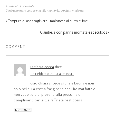
Archiviato in:
Crostate
Contrassegnato con:
crema alle mandorle
,
crostata moderna
« Tempura di asparagi verdi, maionese al curry e lime
Ciambella con panna montata e spéculoos »
COMMENTI
Stefania Zecca
dice
12 Febbraio 2013 alle 19:41
ciao Chiara si vede sì che è buona e non
solo bella! La crema frangipane non l'ho mai fatta e
non vedo l'ora di provarla! alla prossima e
complimenti per la tua raffinata pasticceria
RISPONDI