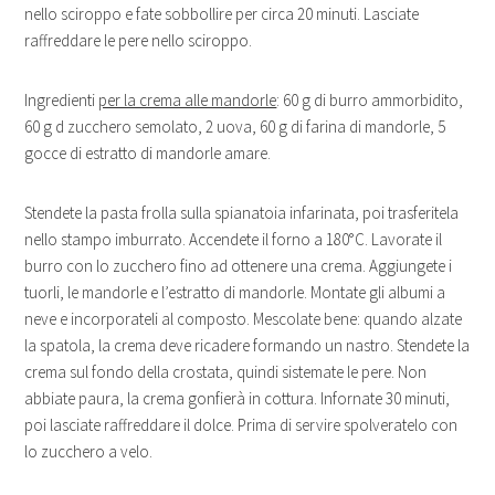
nello sciroppo e fate sobbollire per circa 20 minuti. Lasciate
raffreddare le pere nello sciroppo.
Ingredienti
per la crema alle mandorle
: 60 g di burro ammorbidito,
60 g d zucchero semolato, 2 uova, 60 g di farina di mandorle, 5
gocce di estratto di mandorle amare.
Stendete la pasta frolla sulla spianatoia infarinata, poi trasferitela
nello stampo imburrato. Accendete il forno a 180°C. Lavorate il
burro con lo zucchero fino ad ottenere una crema. Aggiungete i
tuorli, le mandorle e l’estratto di mandorle. Montate gli albumi a
neve e incorporateli al composto. Mescolate bene: quando alzate
la spatola, la crema deve ricadere formando un nastro. Stendete la
crema sul fondo della crostata, quindi sistemate le pere. Non
abbiate paura, la crema gonfierà in cottura. Infornate 30 minuti,
poi lasciate raffreddare il dolce. Prima di servire spolveratelo con
lo zucchero a velo.