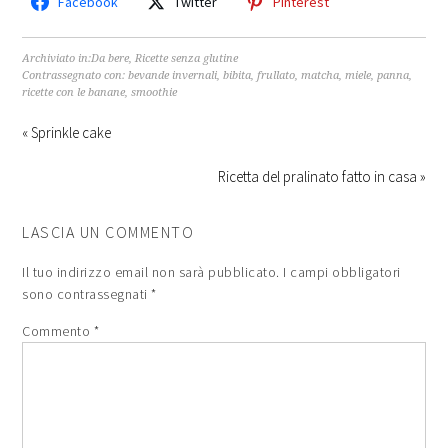
Facebook
Twitter
Pinterest
Archiviato in:
Da bere
,
Ricette senza glutine
Contrassegnato con:
bevande invernali
,
bibita
,
frullato
,
matcha
,
miele
,
panna
,
ricette con le banane
,
smoothie
« Sprinkle cake
Ricetta del pralinato fatto in casa »
LASCIA UN COMMENTO
Il tuo indirizzo email non sarà pubblicato.
I campi obbligatori
sono contrassegnati
*
Commento
*