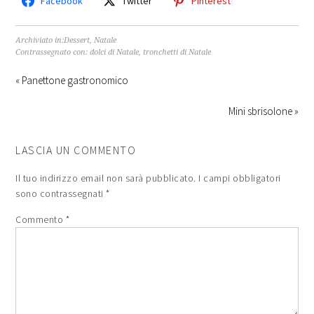
Facebook
Twitter
Pinterest
Archiviato in:
Dessert
,
Natale
Contrassegnato con:
dolci di Natale
,
tronchetti di Natale
« Panettone gastronomico
Mini sbrisolone »
LASCIA UN COMMENTO
Il tuo indirizzo email non sarà pubblicato.
I campi obbligatori
sono contrassegnati
*
Commento
*