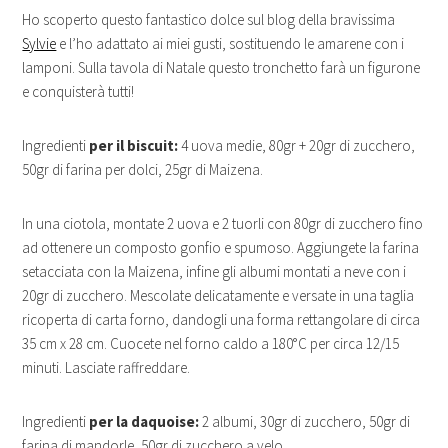
Ho scoperto questo fantastico dolce sul blog della bravissima
Sylvie
e l’ho adattato ai miei gusti, sostituendo le amarene con i
lamponi. Sulla tavola di Natale questo tronchetto farà un figurone
e conquisterà tutti!
Ingredienti
per il biscuit:
4 uova medie, 80gr + 20gr di zucchero,
50gr di farina per dolci, 25gr di Maizena.
In una ciotola, montate 2 uova e 2 tuorli con 80gr di zucchero fino
ad ottenere un composto gonfio e spumoso. Aggiungete la farina
setacciata con la Maizena, infine gli albumi montati a neve con i
20gr di zucchero. Mescolate delicatamente e versate in una taglia
ricoperta di carta forno, dandogli una forma rettangolare di circa
35 cm x 28 cm. Cuocete nel forno caldo a 180°C per circa 12/15
minuti. Lasciate raffreddare.
Ingredienti
per la daquoise:
2 albumi, 30gr di zucchero, 50gr di
farina di mandorle, 50gr di zucchero a velo.