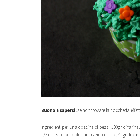
B
uono a sapersi:
se non trovate la bocchetta effett
Ingredienti
per una dozzina di pezzi
: 100gr di farin
1/2 di lievito per dolci, un pizzico di sale, 40gr di 