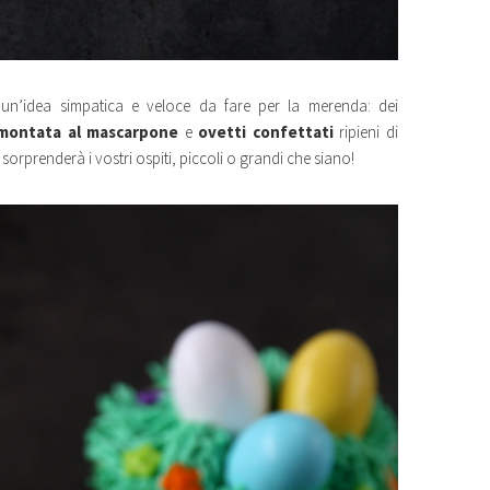
’idea simpatica e veloce da fare per la merenda: dei
montata al mascarpone
e
ovetti confettati
ripieni di
rprenderà i vostri ospiti, piccoli o grandi che siano!