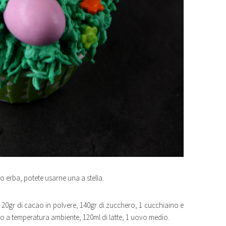
o erba, potete usarne una a stella.
a, 20gr di cacao in polvere, 140gr di zucchero, 1 cucchiaino e
burro a temperatura ambiente, 120ml di latte, 1 uovo medio.