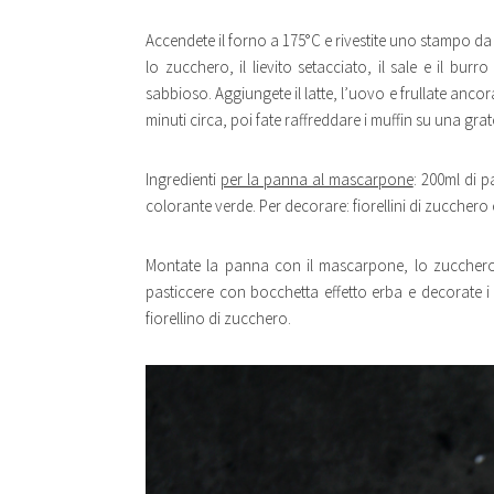
Accendete il forno a 175°C e rivestite uno stampo da mu
lo zucchero, il lievito setacciato, il sale e il bur
sabbioso. Aggiungete il latte, l’uovo e frullate ancora
minuti circa, poi fate raffreddare i muffin su una grate
Ingredienti
per la panna al mascarpone
: 200ml di 
colorante verde. Per decorare: fiorellini di zucchero e
Montate la panna con il mascarpone, lo zucchero a
pasticcere con bocchetta effetto erba e decorate i m
fiorellino di zucchero.