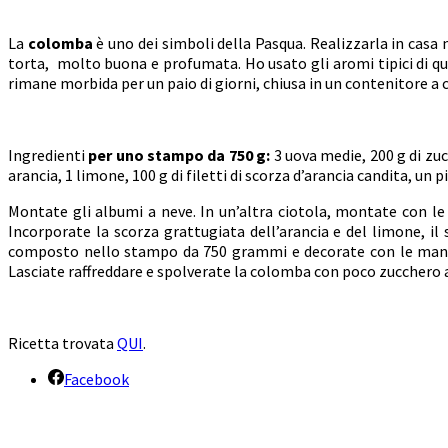
La
colomba
è uno dei simboli della Pasqua. Realizzarla in casa
torta, molto buona e profumata. Ho usato gli aromi tipici di que
rimane morbida per un paio di giorni, chiusa in un contenitore a 
Ingredienti
per uno stampo da 750 g:
3 uova medie, 200 g di zuc
arancia, 1 limone, 100 g di filetti di scorza d’arancia candita, un 
Montate gli albumi a neve. In un’altra ciotola, montate con le f
Incorporate la scorza grattugiata dell’arancia e del limone, il
composto nello stampo da 750 grammi e decorate con le mandorl
Lasciate raffreddare e spolverate la colomba con poco zucchero a
Ricetta trovata
QUI
.
Facebook