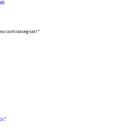
lak
ono contrassegnati
*
cy
*