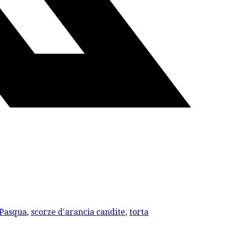
Pasqua
,
scorze d'arancia candite
,
torta