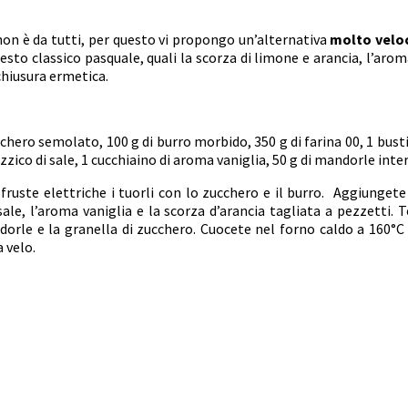
 non è da tutti, per questo vi propongo un’alternativa
molto veloc
sto classico pasquale, quali la scorza di limone e arancia, l’arom
chiusura ermetica.
chero semolato, 100 g di burro morbido, 350 g di farina 00, 1 busti
pizzico di sale, 1 cucchiaino di aroma vaniglia, 50 g di mandorle inter
ruste elettriche i tuorli con lo zucchero e il burro. Aggiungete po
 sale, l’aroma vaniglia e la scorza d’arancia tagliata a pezzetti
e e la granella di zucchero. Cuocete nel forno caldo a 160°C per
 velo.