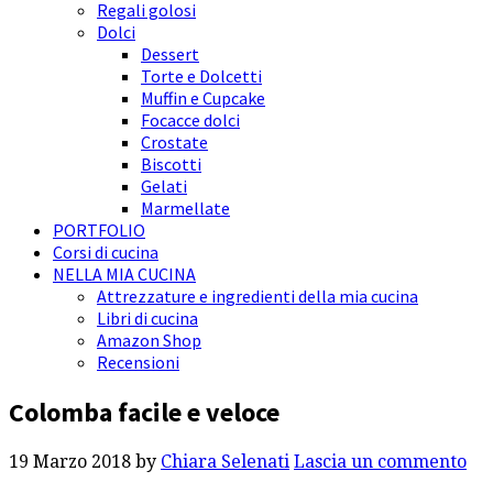
Regali golosi
Dolci
Dessert
Torte e Dolcetti
Muffin e Cupcake
Focacce dolci
Crostate
Biscotti
Gelati
Marmellate
PORTFOLIO
Corsi di cucina
NELLA MIA CUCINA
Attrezzature e ingredienti della mia cucina
Libri di cucina
Amazon Shop
Recensioni
Colomba facile e veloce
19 Marzo 2018
by
Chiara Selenati
Lascia un commento