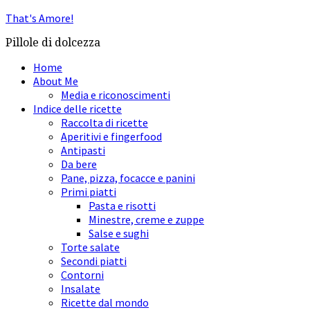
That's Amore!
Pillole di dolcezza
Home
About Me
Media e riconoscimenti
Indice delle ricette
Raccolta di ricette
Aperitivi e fingerfood
Antipasti
Da bere
Pane, pizza, focacce e panini
Primi piatti
Pasta e risotti
Minestre, creme e zuppe
Salse e sughi
Torte salate
Secondi piatti
Contorni
Insalate
Ricette dal mondo