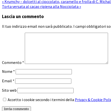
« Krumchy – dolcetti al cioccolato, caramello e frolla di C. Micha
Torta versata al cacao ripiena alla Nocciolata »
Lascia un commento
Il tuo indirizzo email non sarà pubblicato.
I campi obbligatori s
Commento
*
Nome
*
Email
*
Sito web
Accetto i cookie secondo i termini della
Privacy & Cookie Poli