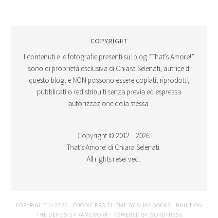
COPYRIGHT
I contenuti e le fotografie presenti sul blog “That’s Amore!”
sono di proprietà esclusiva di Chiara Selenati, autrice di
questo blog, e NON possono essere copiati, riprodotti,
pubblicati o redistribuiti senza previa ed espressa
autorizzazione della stessa.
Copyright © 2012 – 2026
That’s Amore! di Chiara Selenati.
All rights reserved.
COPYRIGHT © 2026 ·
FOODIE PRO THEME
BY
SHAY BOCKS
· BUILT ON
THE
GENESIS FRAMEWORK
· POWERED BY
WORDPRESS