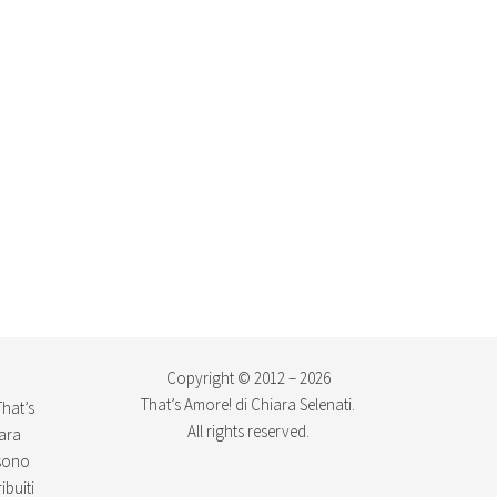
Copyright © 2012 – 2026
That’s Amore! di Chiara Selenati.
That’s
All rights reserved.
iara
ssono
ibuiti