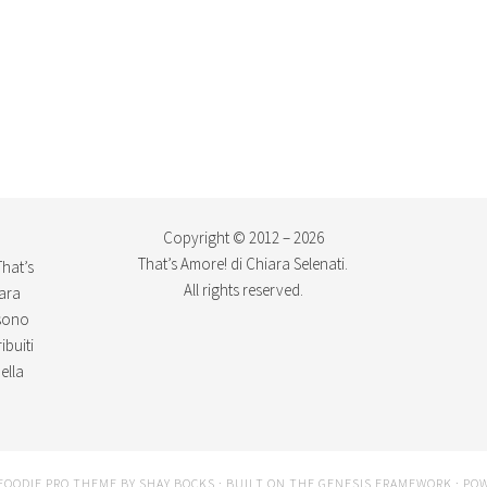
Copyright © 2012 – 2026
That’s Amore! di Chiara Selenati.
That’s
All rights reserved.
iara
ssono
ibuiti
ella
FOODIE PRO THEME
BY
SHAY BOCKS
· BUILT ON THE
GENESIS FRAMEWORK
· PO