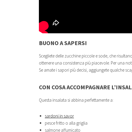
BUONO A SAPERSI
Scegliete delle zucchine piccole e sode, che risultano
ottenere una consistenza più piacevole. Per una nota 
Se amate i sapori più decisi, aggiungete qualche sc
CON COSA ACCOMPAGNARE L’INSAL
Questa insalata si abbina perfettamente a:
sardoni in savor
pesce fritto o alla griglia
salmone affumicato