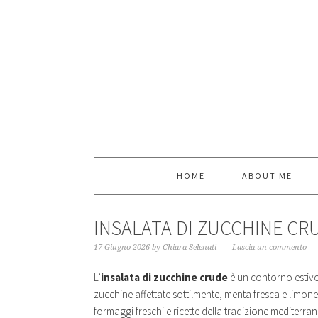
HOME
ABOUT ME
INSALATA DI ZUCCHINE CR
17 Giugno 2026
by
Chiara Selenati
Lascia un commento
L’
insalata di zucchine crude
è un contorno estivo
zucchine affettate sottilmente, menta fresca e limone
formaggi freschi e ricette della tradizione mediterra