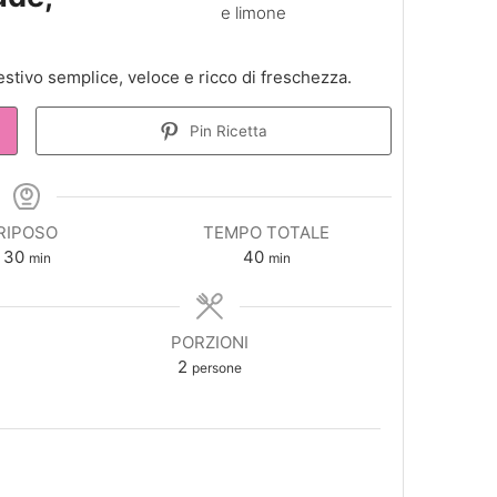
estivo semplice, veloce e ricco di freschezza.
Pin Ricetta
RIPOSO
TEMPO TOTALE
minuti
minuti
30
40
min
min
PORZIONI
2
persone