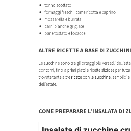
tonno scottato
formaggi freschi, come ricotta e caprino
mozzarella e burrata
carni bianche grigliate
pane tostato e focacce
ALTRE RICETTE A BASE DI ZUCCHIN
Le zucchine sono tra gli ortaggi più versatili dell’esta
contorni, fino a primi piatti e ricette sfiziose per tu
trovate tante altre
ricette con le zucchine
, semplici e
dell’estate.
COME PREPARARE L’INSALATA DI Z
Insalata di zucchine cr