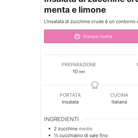
menta e limone
L'insalata di zucchine crude è un contorno 
Stampa ricetta
PREPARAZIONE
minuti
10
min
PORTATA
CUCINA
Insalata
Italiana
INGREDIENTI
2
zucchine
medie
½
cucchiaino
di sale fino