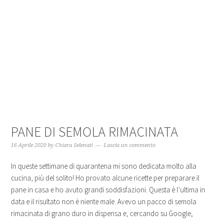
PANE DI SEMOLA RIMACINATA
16 Aprile 2020
by
Chiara Selenati
Lascia un commento
In queste settimane di quarantena mi sono dedicata molto alla
cucina, più del solito! Ho provato alcune ricette per preparare il
pane in casa e ho avuto grandi soddisfazioni. Questa è l’ultima in
data e il risultato non è niente male. Avevo un pacco di semola
rimacinata di grano duro in dispensa e, cercando su Google,