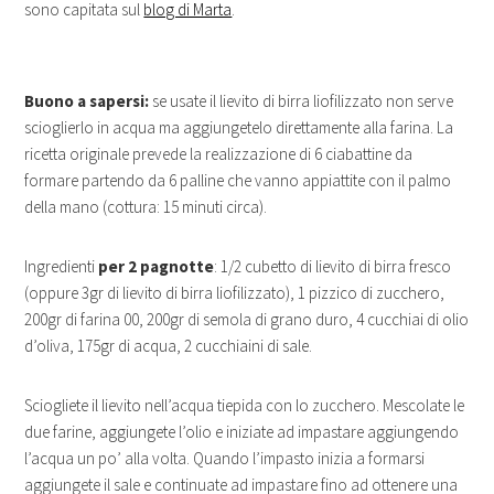
sono capitata sul
blog di Marta
.
Buono a sapersi:
se usate il lievito di birra liofilizzato non serve
scioglierlo in acqua ma aggiungetelo direttamente alla farina. La
ricetta originale prevede la realizzazione di 6 ciabattine da
formare partendo da 6 palline che vanno appiattite con il palmo
della mano (cottura: 15 minuti circa).
Ingredienti
per 2 pagnotte
: 1/2 cubetto di lievito di birra fresco
(oppure 3gr di lievito di birra liofilizzato), 1 pizzico di zucchero,
200gr di farina 00, 200gr di semola di grano duro, 4 cucchiai di olio
d’oliva, 175gr di acqua, 2 cucchiaini di sale.
Sciogliete il lievito nell’acqua tiepida con lo zucchero. Mescolate le
due farine, aggiungete l’olio e iniziate ad impastare aggiungendo
l’acqua un po’ alla volta. Quando l’impasto inizia a formarsi
aggiungete il sale e continuate ad impastare fino ad ottenere una