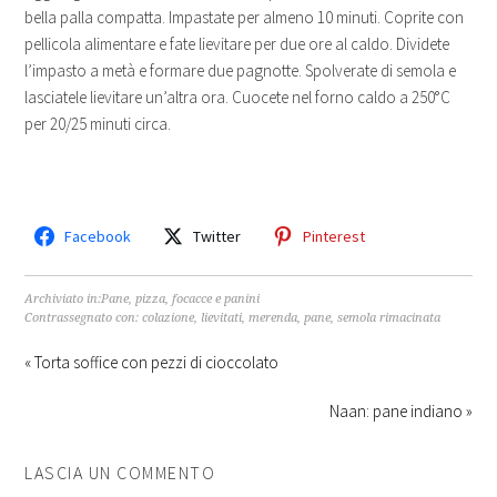
bella palla compatta. Impastate per almeno 10 minuti. Coprite con
pellicola alimentare e fate lievitare per due ore al caldo. Dividete
l’impasto a metà e formare due pagnotte. Spolverate di semola e
lasciatele lievitare un’altra ora. Cuocete nel forno caldo a 250°C
per 20/25 minuti circa.
Facebook
Twitter
Pinterest
Archiviato in:
Pane, pizza, focacce e panini
Contrassegnato con:
colazione
,
lievitati
,
merenda
,
pane
,
semola rimacinata
« Torta soffice con pezzi di cioccolato
Naan: pane indiano »
LASCIA UN COMMENTO