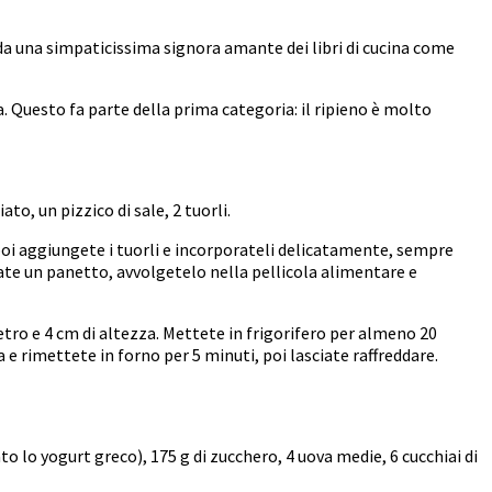
 da una simpaticissima signora amante dei libri di cucina come
a. Questo fa parte della prima categoria: il ripieno è molto
ato, un pizzico di sale, 2 tuorli.
a, poi aggiungete i tuorli e incorporateli delicatamente, sempre
ate un panetto, avvolgetelo nella pellicola alimentare e
tro e 4 cm di altezza. Mettete in frigorifero per almeno 20
a e rimettete in forno per 5 minuti, poi lasciate raffreddare.
to lo yogurt greco), 175 g di zucchero, 4 uova medie, 6 cucchiai di