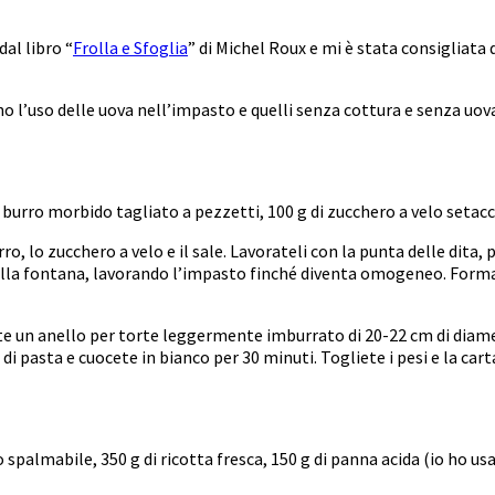
dal libro “
Frolla e Sfoglia
” di Michel Roux e mi è stata consigliata
no l’uso delle uova nell’impasto e quelli senza cottura e senza uov
di burro morbido tagliato a pezzetti, 100 g di zucchero a velo setacci
rro, lo zucchero a velo e il sale. Lavorateli con la punta delle dit
 nella fontana, lavorando l’impasto finché diventa omogeneo. Form
ite un anello per torte leggermente imburrato di 20-22 cm di diame
di pasta e cuocete in bianco per 30 minuti. Togliete i pesi e la cart
 spalmabile, 350 g di ricotta fresca, 150 g di panna acida (io ho usa