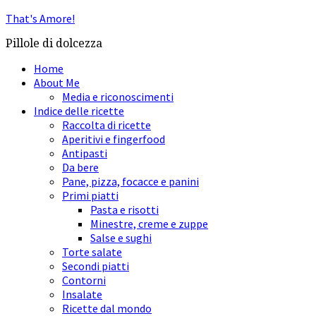
That's Amore!
Pillole di dolcezza
Home
About Me
Media e riconoscimenti
Indice delle ricette
Raccolta di ricette
Aperitivi e fingerfood
Antipasti
Da bere
Pane, pizza, focacce e panini
Primi piatti
Pasta e risotti
Minestre, creme e zuppe
Salse e sughi
Torte salate
Secondi piatti
Contorni
Insalate
Ricette dal mondo