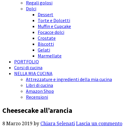
Regali golosi
Dolci
Dessert
Torte e Dolcetti
Muffin e Cupcake
Focacce dolci
Crostate
Biscotti
Gelati
Marmellate
PORTFOLIO
Corsi di cucina
NELLA MIA CUCINA
Attrezzature e ingredienti della mia cucina
Libri di cucina
Amazon Shop
Recensioni
Cheesecake all’arancia
8 Marzo 2019
by
Chiara Selenati
Lascia un commento