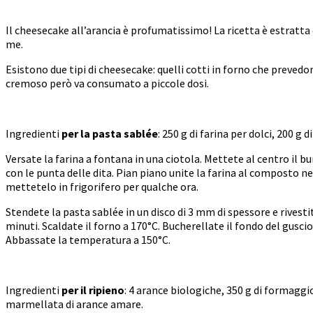
Il cheesecake all’arancia è profumatissimo! La ricetta è estratta 
me.
Esistono due tipi di cheesecake: quelli cotti in forno che prevedo
cremoso però va consumato a piccole dosi.
Ingredienti
per la pasta sablée
: 250 g di farina per dolci, 200 g 
Versate la farina a fontana in una ciotola. Mettete al centro il bu
con le punta delle dita. Pian piano unite la farina al composto
mettetelo in frigorifero per qualche ora.
Stendete la pasta sablée in un disco di 3 mm di spessore e rivest
minuti. Scaldate il forno a 170°C. Bucherellate il fondo del guscio 
Abbassate la temperatura a 150°C.
Ingredienti
per il ripieno
: 4 arance biologiche, 350 g di formaggio
marmellata di arance amare.