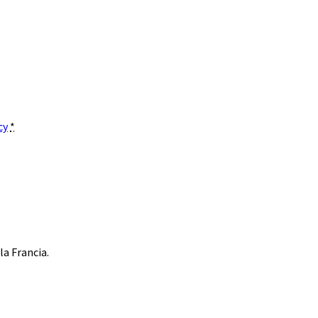
cy
*
a Francia.