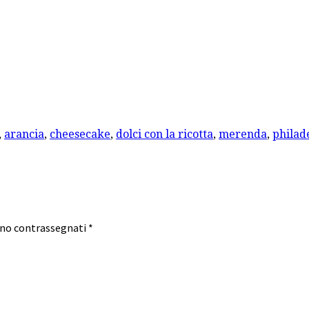
,
arancia
,
cheesecake
,
dolci con la ricotta
,
merenda
,
philad
ono contrassegnati
*