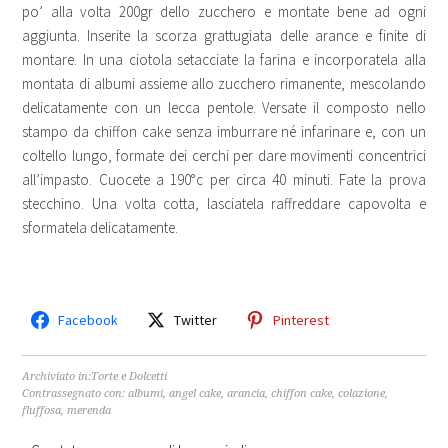
po’ alla volta 200gr dello zucchero e montate bene ad ogni
aggiunta. Inserite la scorza grattugiata delle arance e finite di
montare. In una ciotola setacciate la farina e incorporatela alla
montata di albumi assieme allo zucchero rimanente, mescolando
delicatamente con un lecca pentole. Versate il composto nello
stampo da chiffon cake senza imburrare né infarinare e, con un
coltello lungo, formate dei cerchi per dare movimenti concentrici
all’impasto. Cuocete a 190°c per circa 40 minuti. Fate la prova
stecchino. Una volta cotta, lasciatela raffreddare capovolta e
sformatela delicatamente.
Facebook
Twitter
Pinterest
Archiviato in:
Torte e Dolcetti
Contrassegnato con:
albumi
,
angel cake
,
arancia
,
chiffon cake
,
colazione
,
fluffosa
,
merenda