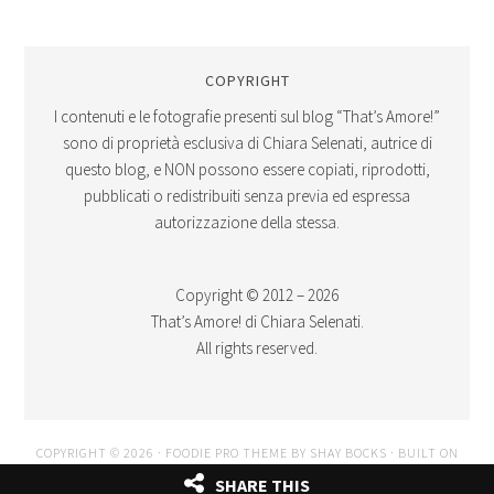
COPYRIGHT
I contenuti e le fotografie presenti sul blog “That’s Amore!”
sono di proprietà esclusiva di Chiara Selenati, autrice di
questo blog, e NON possono essere copiati, riprodotti,
pubblicati o redistribuiti senza previa ed espressa
autorizzazione della stessa.
Copyright © 2012 – 2026
That’s Amore! di Chiara Selenati.
All rights reserved.
COPYRIGHT © 2026 ·
FOODIE PRO THEME
BY
SHAY BOCKS
· BUILT ON
THE
GENESIS FRAMEWORK
· POWERED BY
WORDPRESS
SHARE THIS