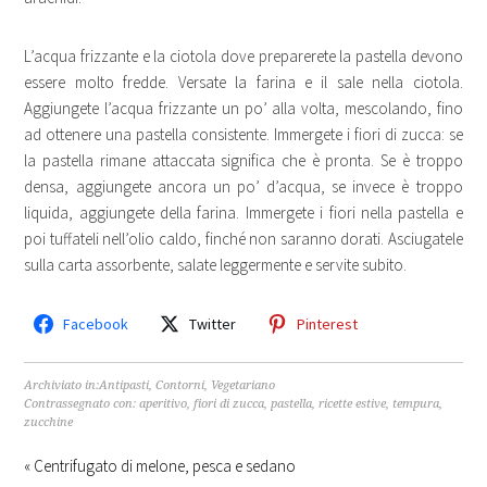
L’acqua frizzante e la ciotola dove preparerete la pastella devono
essere molto fredde. Versate la farina e il sale nella ciotola.
Aggiungete l’acqua frizzante un po’ alla volta, mescolando, fino
ad ottenere una pastella consistente. Immergete i fiori di zucca: se
la pastella rimane attaccata significa che è pronta. Se è troppo
densa, aggiungete ancora un po’ d’acqua, se invece è troppo
liquida, aggiungete della farina. Immergete i fiori nella pastella e
poi tuffateli nell’olio caldo, finché non saranno dorati. Asciugatele
sulla carta assorbente, salate leggermente e servite subito.
Facebook
Twitter
Pinterest
Archiviato in:
Antipasti
,
Contorni
,
Vegetariano
Contrassegnato con:
aperitivo
,
fiori di zucca
,
pastella
,
ricette estive
,
tempura
,
zucchine
« Centrifugato di melone, pesca e sedano