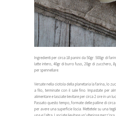
Ingredienti per circa 18 panini da 50gr: 500gr di far
latte intero, 40gr di burro fuso, 20gr di zucchero, 8g
per spennellare.
Versate nella ciotola della planetaria la farina, lo zuc
a filo, terminate con il sale fino. Impastate per a
alimentare e lasciate lievitare per circa 2 ore in un 
Passato questo tempo, formate delle palline di circa
per avere una superficie liscia. Mettetele su una teg
una e l’altra. Lasciate lievitare un’ulteriore mezz’ora.