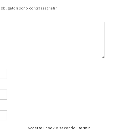
obbligatori sono contrassegnati
*
Accetto i cookie secondo i termini