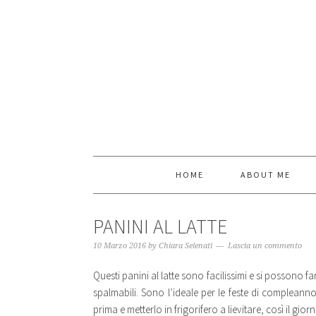
HOME
ABOUT ME
PANINI AL LATTE
10 Marzo 2016
by
Chiara Selenati
Lascia un commento
Questi panini al latte sono facilissimi e si possono 
spalmabili. Sono l’ideale per le feste di compleann
prima e metterlo in frigorifero a lievitare, così il gi