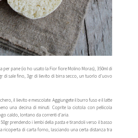
ina per pane (io ho usato la Fior fiore Molino Moras), 350ml di
r di sale fino, 3gr di lievito di birra secco, un tuorlo d’uovo
chero, il lievito e mescolate. Aggiungete il burro fuso e il latte
lmeno una decina di minuti. Coprite la ciotola con pellicola
luogo caldo, lontano da correnti d’aria.
 50gr prendendo i lembi della pasta e tirandoli verso il basso
lia ricoperta di carta forno, lasciando una certa distanza tra